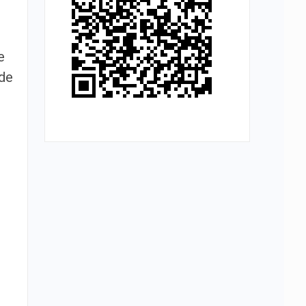
e
 de