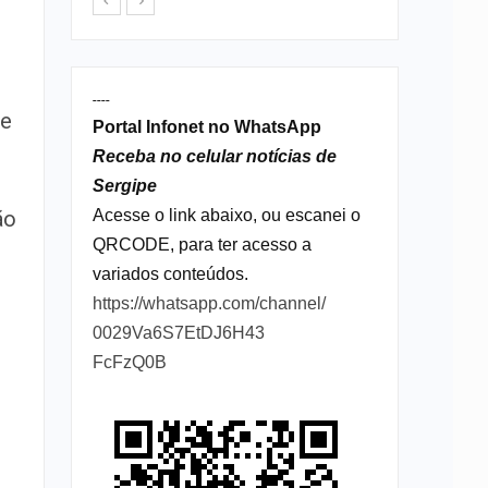
----
de
Portal Infonet no WhatsApp
Receba no celular notícias de
Sergipe
Acesse o link abaixo, ou escanei o
ão
QRCODE, para ter acesso a
variados conteúdos.
https://whatsapp.com/channel/
0029Va6S7EtDJ6H43
FcFzQ0B