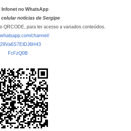
l Infonet no WhatsApp
celular notícias de Sergipe
i o QRCODE, para ter acesso a variados conteúdos.
//whatsapp.com/channel/
029Va6S7EtDJ6H43
FcFzQ0B