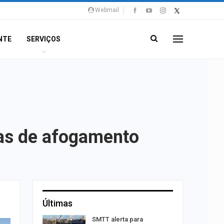
Webmail
NTE
SERVIÇOS
mas de afogamento
Últimas
promove
SMTT alerta para