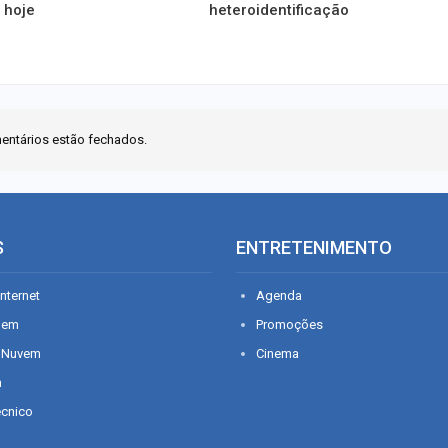
 hoje
heteroidentificação
entários estão fechados.
S
ENTRETENIMENTO
nternet
Agenda
gem
Promoções
 Nuvem
Cinema
n
écnico