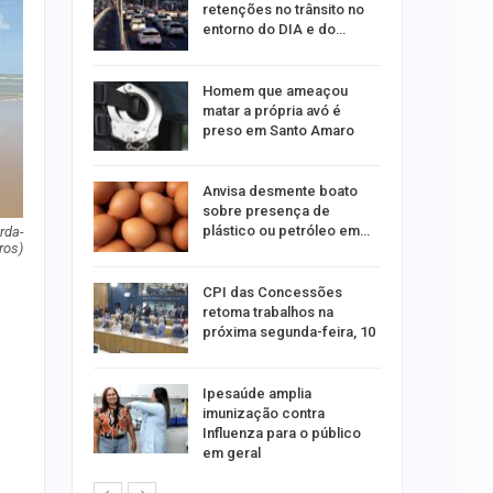
inas de
retenções no trânsito no
 dos…
entorno do DIA e do…
ograma
Homem que ameaçou
isita
matar a própria avó é
preso em Santo Amaro
rovas do
Anvisa desmente boato
rrerá dia
sobre presença de
plástico ou petróleo em…
rda-
ros)
os e
CPI das Concessões
s
is
retoma trabalhos na
omédia
próxima segunda-feira, 10
r
Ipesaúde amplia
imunização contra
Influenza para o público
mo
em geral
para…