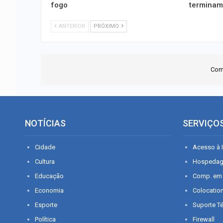
fogo
terminam
ANTERIOR
PRÓXIMO
Com
NOTÍCIAS
SERVIÇO
Cidade
Acesso à I
Cultura
Hospeda
Educação
Comp. em
Economia
Colocatio
Esporte
Suporte T
Política
Firewall