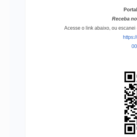
Porta
Receba no 
Acesse o link abaixo, ou escane
https:
0