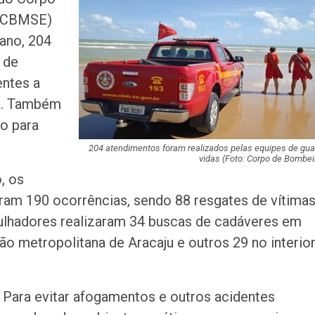
exposição e ofic
S/CBMSE)
robótica no mês
 ano, 204
Caminhão do Pr
 de
‘Nossa Energia’ v
entes a
cinco…
o. Também
o para
Aplicação das p
Encceja 2026 oco
23 de agosto
204 atendimentos foram realizados pelas equipes de gua
vidas (Foto: Corpo de Bombei
, os
Patricya Travass
ram 190 ocorrências, sendo 88 resgates de vítima
Eduardo Moscov
apresentarão c
lhadores realizaram 34 buscas de cadáveres em
em…
ão metropolitana de Aracaju e outros 29 no interio
CNJ acaba com
aposentadoria
compulsória co
Para evitar afogamentos e outros acidentes
punição máxima 