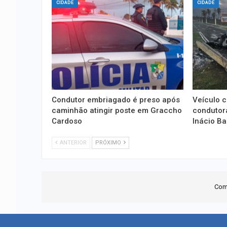
CIDADE
CIDADE
Condutor embriagado é preso após
Veículo c
caminhão atingir poste em Graccho
condutora
Cardoso
Inácio B
ANTERIOR
PRÓXIMO
Com