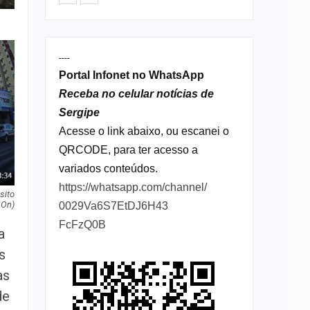
----
Portal Infonet no WhatsApp
Receba no celular notícias de
Sergipe
Acesse o link abaixo, ou escanei o
QRCODE, para ter acesso a
variados conteúdos.
https://whatsapp.com/channel/
sito
On)
0029Va6S7EtDJ6H43
FcFzQ0B
a
s
as
de