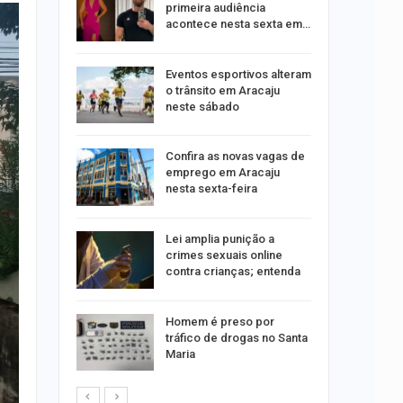
moradores
primeira audiência
nsão
acontece nesta sexta em…
odutos
Eventos esportivos alteram
e
o trânsito em Aracaju
neste sábado
Confira as novas vagas de
sa após
emprego em Aracaju
A e
nesta sexta-feira
entes…
Lei amplia punição a
acinação
crimes sexuais online
a pessoas
contra crianças; entenda
Homem é preso por
êndio é
tráfico de drogas no Santa
te
Maria
 Vila do…