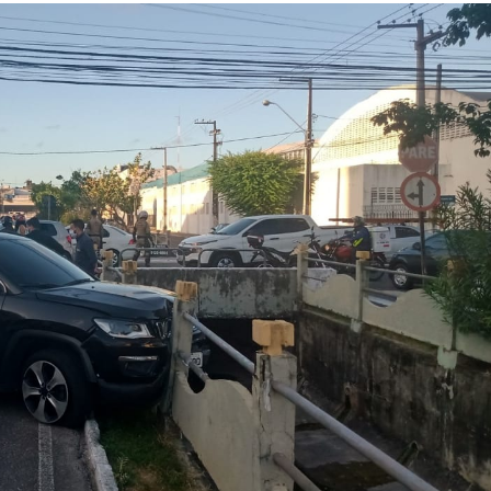
apresentado a 
da Zona de Expa
Anvisa proíbe pr
sem registro qu
prometiam
emagrecimento
TRT multa empre
advogada usar I
inventar preced
Aracaju amplia v
contra gripe par
acima de seis…
Princípio de inc
registrado duran
desmontagem da