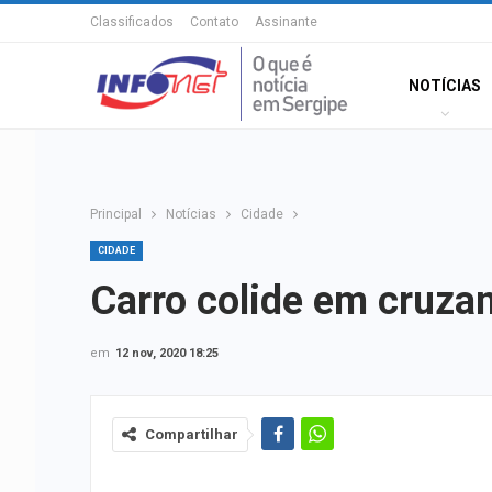
Classificados
Contato
Assinante
NOTÍCIAS
Principal
Notícias
Cidade
CIDADE
Carro colide em cruza
em
12 nov, 2020 18:25
Compartilhar