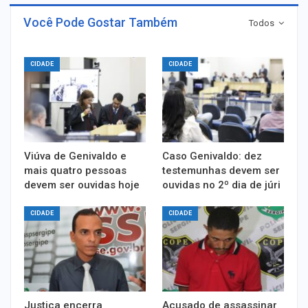
Você Pode Gostar Também
Todos
CIDADE
CIDADE
Viúva de Genivaldo e
Caso Genivaldo: dez
mais quatro pessoas
testemunhas devem ser
devem ser ouvidas hoje
ouvidas no 2º dia de júri
CIDADE
CIDADE
Justiça encerra
Acusado de assassinar