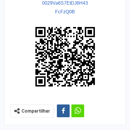
0029Va6S7EtDJ6H43
FcFzQ0B
Compartilhar