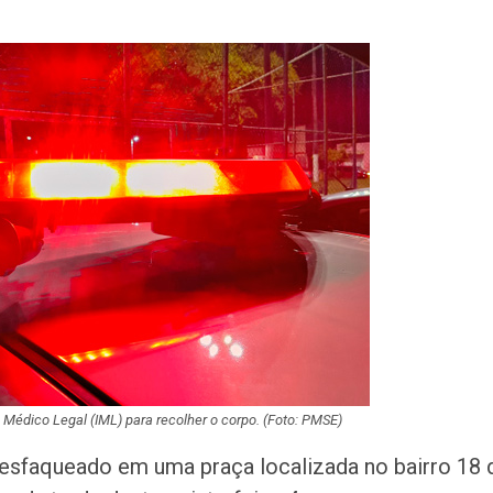
Três investigado
tráfico são pres
Baixo São Franc
Duas vítimas do 
com ambulância
seguem interna
RioMar Aracaju 
exposição e ofic
robótica no mês
Caminhão do Pr
‘Nossa Energia’ v
cinco…
o Médico Legal (IML) para recolher o corpo.
(Foto: PMSE)
PF investiga sus
obtenção irregul
esfaqueado em uma praça localizada no bairro 18 
registro de arm