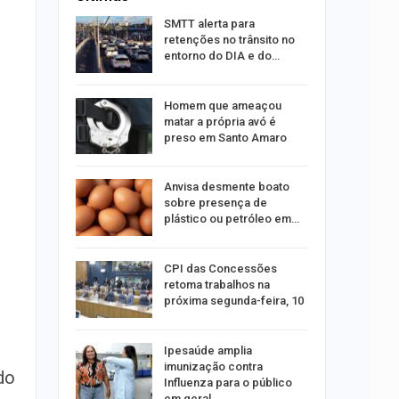
s por
SMTT alerta para
os no
retenções no trânsito no
isco
entorno do DIA e do…
acidente
Homem que ameaçou
 do Samu
matar a própria avó é
das…
preso em Santo Amaro
promove
Anvisa desmente boato
inas de
sobre presença de
 dos…
plástico ou petróleo em…
ograma
CPI das Concessões
isita
retoma trabalhos na
próxima segunda-feira, 10
peito de
Ipesaúde amplia
ar do
imunização contra
do
a de…
Influenza para o público
em geral