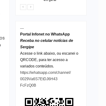
a
----
Portal Infonet no WhatsApp
uos
Receba no celular notícias de
o
Sergipe
Acesse o link abaixo, ou escanei o
QRCODE, para ter acesso a
variados conteúdos.
https://whatsapp.com/channel/
0029Va6S7EtDJ6H43
FcFzQ0B