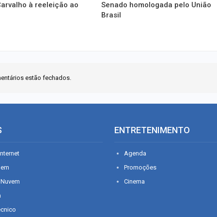
arvalho à reeleição ao
Senado homologada pelo União
Brasil
entários estão fechados.
S
ENTRETENIMENTO
nternet
Agenda
gem
Promoções
 Nuvem
Cinema
n
écnico