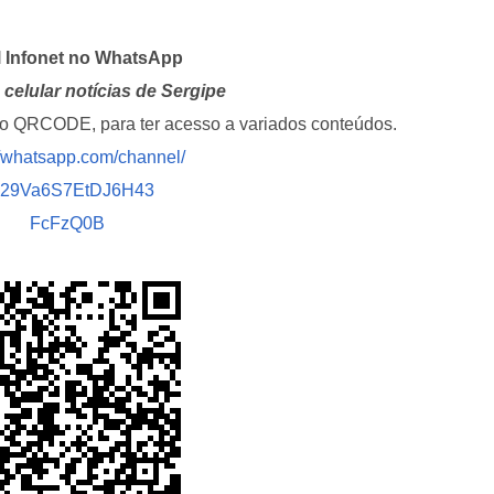
l Infonet no WhatsApp
celular notícias de Sergipe
i o QRCODE, para ter acesso a variados conteúdos.
//whatsapp.com/channel/
029Va6S7EtDJ6H43
FcFzQ0B