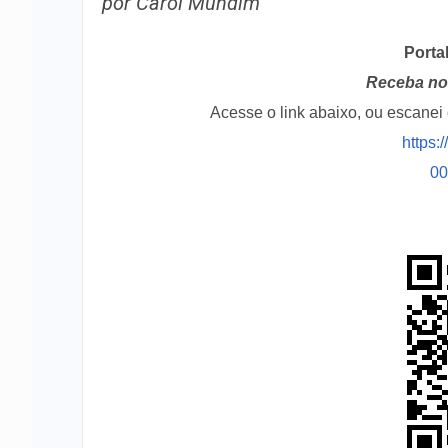
por Carol Mundim
Porta
Receba no 
Acesse o link abaixo, ou escane
https:
0