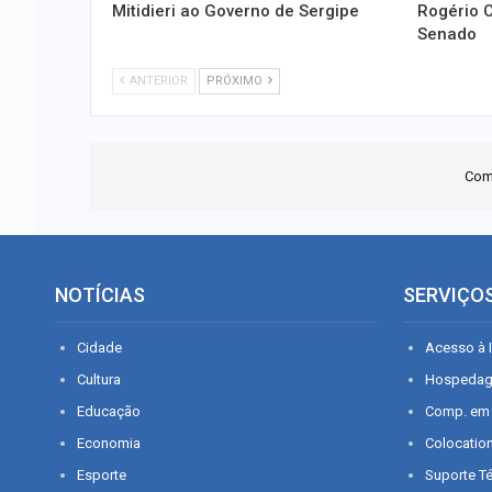
Mitidieri ao Governo de Sergipe
Rogério C
Senado
ANTERIOR
PRÓXIMO
Com
NOTÍCIAS
SERVIÇO
Cidade
Acesso à I
Cultura
Hospeda
Educação
Comp. em
Economia
Colocatio
Esporte
Suporte T