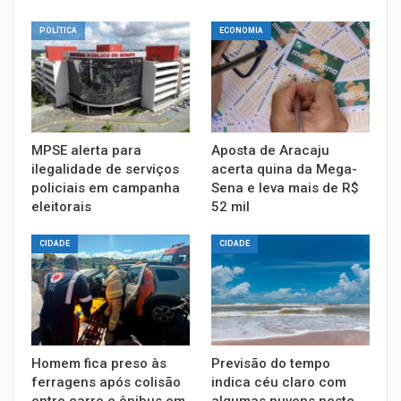
POLÍTICA
ECONOMIA
MPSE alerta para
Aposta de Aracaju
ilegalidade de serviços
acerta quina da Mega-
policiais em campanha
Sena e leva mais de R$
eleitorais
52 mil
CIDADE
CIDADE
Homem fica preso às
Previsão do tempo
ferragens após colisão
indica céu claro com
entre carro e ônibus em
algumas nuvens neste