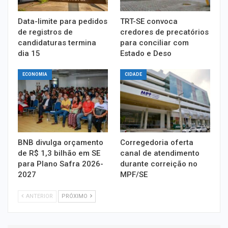
Data-limite para pedidos
TRT-SE convoca
de registros de
credores de precatórios
candidaturas termina
para conciliar com
dia 15
Estado e Deso
ECONOMIA
CIDADE
BNB divulga orçamento
Corregedoria oferta
de R$ 1,3 bilhão em SE
canal de atendimento
para Plano Safra 2026-
durante correição no
2027
MPF/SE
ANTERIOR
PRÓXIMO