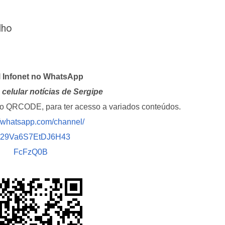
lho
l Infonet no WhatsApp
celular notícias de Sergipe
i o QRCODE, para ter acesso a variados conteúdos.
//whatsapp.com/channel/
029Va6S7EtDJ6H43
FcFzQ0B