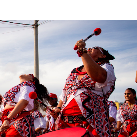
Champagne: Uma
de Pai e Filho
A Fabulosa Maqu
Tempo
Homem Aranha: 
Dia
Mulher é agredid
companheiro é p
violência domést
Sergipe terá pos