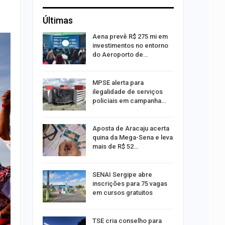
Últimas
 Viagem
Aena prevê R$ 275 mi em
investimentos no entorno
do Aeroporto de…
ina do
MPSE alerta para
ilegalidade de serviços
policiais em campanha…
Um Novo
Aposta de Aracaju acerta
quina da Mega-Sena e leva
mais de R$ 52…
a e
SENAI Sergipe abre
reso por
inscrições para 75 vagas
ica
em cursos gratuitos
sibilidade
TSE cria conselho para