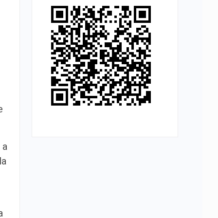
e
 a
la
a