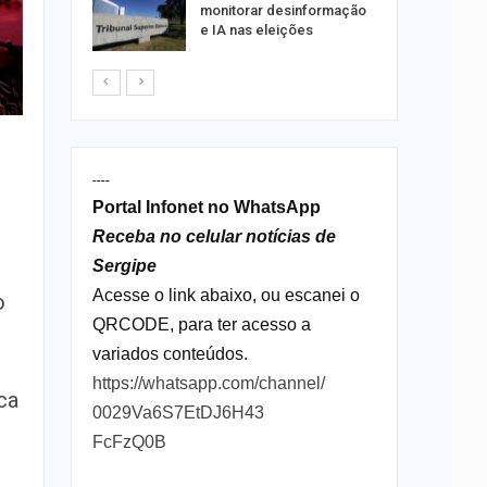
rante o
monitorar desinformação
e IA nas eleições
o
----
Portal Infonet no WhatsApp
Receba no celular notícias de
Sergipe
Acesse o link abaixo, ou escanei o
o
QRCODE, para ter acesso a
variados conteúdos.
https://whatsapp.com/channel/
ca
0029Va6S7EtDJ6H43
FcFzQ0B