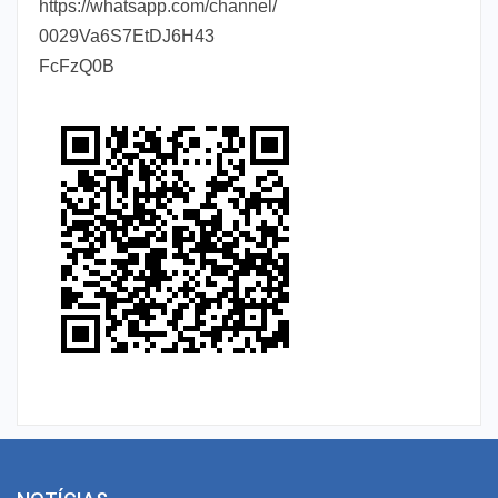
https://whatsapp.com/channel/
0029Va6S7EtDJ6H43
FcFzQ0B