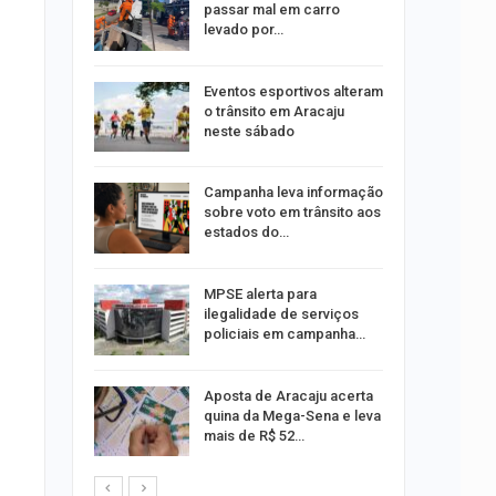
passar mal em carro
levado por…
Um Novo
Eventos esportivos alteram
o trânsito em Aracaju
neste sábado
a e
Campanha leva informação
reso por
sobre voto em trânsito aos
ica
estados do…
os pais
MPSE alerta para
o
ilegalidade de serviços
pping
policiais em campanha…
Aposta de Aracaju acerta
s:
quina da Mega-Sena e leva
ia
mais de R$ 52…
sexta em…