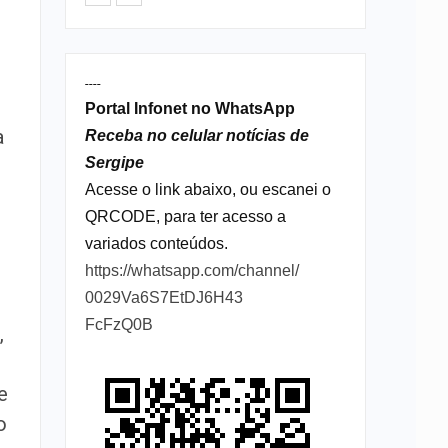
----
Portal Infonet no WhatsApp
a
Receba no celular notícias de
Sergipe
Acesse o link abaixo, ou escanei o
QRCODE, para ter acesso a
variados conteúdos.
https://whatsapp.com/channel/
0029Va6S7EtDJ6H43
FcFzQ0B
,
e
o