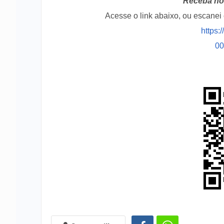
Receba no 
Acesse o link abaixo, ou escane
https:
0