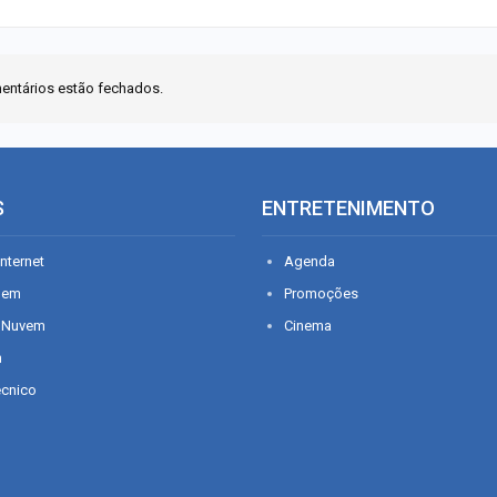
entários estão fechados.
S
ENTRETENIMENTO
nternet
Agenda
gem
Promoções
 Nuvem
Cinema
n
écnico