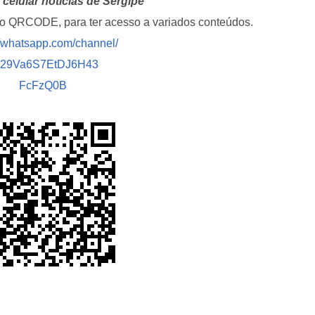
celular notícias de Sergipe
i o QRCODE, para ter acesso a variados conteúdos.
//whatsapp.com/channel/
029Va6S7EtDJ6H43
FcFzQ0B