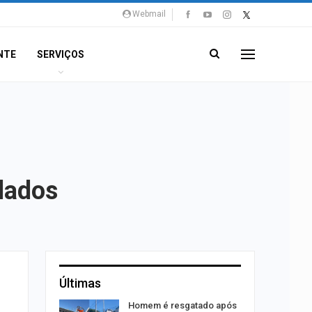
Webmail
NTE
SERVIÇOS
elados
Últimas
ina do
Homem é resgatado após