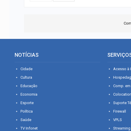
Com
NOTÍCIAS
SERVIÇO
Cidade
Acesso à I
Cultura
Hospeda
Educação
Comp. em
Economia
Colocatio
Esporte
Suporte T
Política
Firewall
Saúde
VPLS
TV Infonet
Streaming