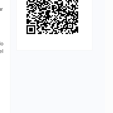
ar
do
el