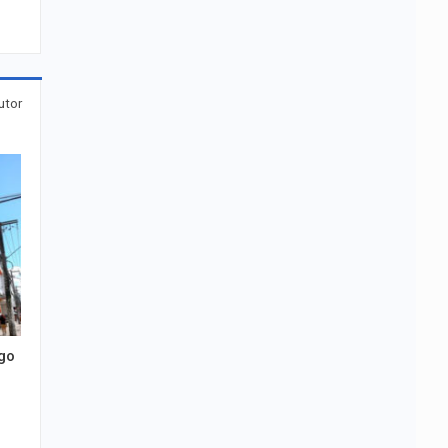
utor
go