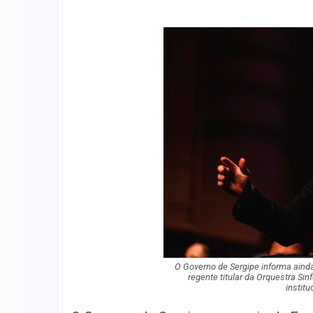
O Governo de Sergipe informa ainda
regente titular da Orquestra Si
institu