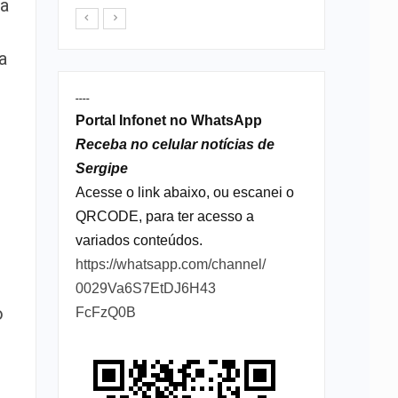
ca
a
----
Portal Infonet no WhatsApp
Receba no celular notícias de
Sergipe
Acesse o link abaixo, ou escanei o
QRCODE, para ter acesso a
variados conteúdos.
https://whatsapp.com/channel/
0029Va6S7EtDJ6H43
o
FcFzQ0B