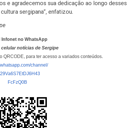
mos e agradecemos sua dedicação ao longo desses
ultura sergipana”, enfatizou.
pe
l Infonet no WhatsApp
celular notícias de Sergipe
i o QRCODE, para ter acesso a variados conteúdos.
//whatsapp.com/channel/
029Va6S7EtDJ6H43
FcFzQ0B