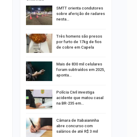
stam por
SMTT orienta condutores
queiam
sobre aferição de radares
rro
nesta…
recebe
Três homens são presos
o projeto
por furto de 17kg de fios
de cobre em Capela
alhães é
Mais de 830 mil celulares
o na Praia
foram subtraídos em 2025,
aponta…
 exame de
Polícia Civil investiga
português
acidente que matou casal
na BR-235 em…
s morre
Câmara de Itabaianinha
nto na SE-
abre concurso com
salários de até R$ 3 mil