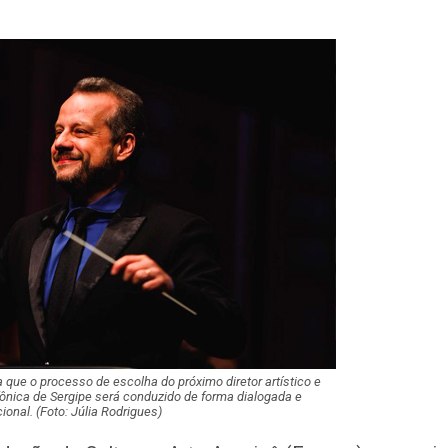
Moradores prote
melhorias e blo
rodovia em Soco
Bairro América 
décima edição d
‘Tamo…
Pinguim-de-mag
encontrado mort
do Saco
Inscrições para
proficiência em 
terminam nesta…
 que o processo de escolha do próximo diretor artístico e
Idosa de 82 ano
nfônica de Sergipe será conduzido de forma dialogada e
após atropelame
cional. (Foto: Júlia Rodrigues)
065 em São…