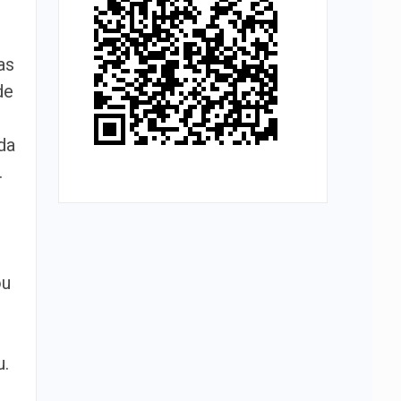
as
de
da
.
ou
u.