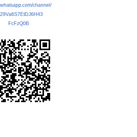
//whatsapp.com/channel/
029Va6S7EtDJ6H43
FcFzQ0B