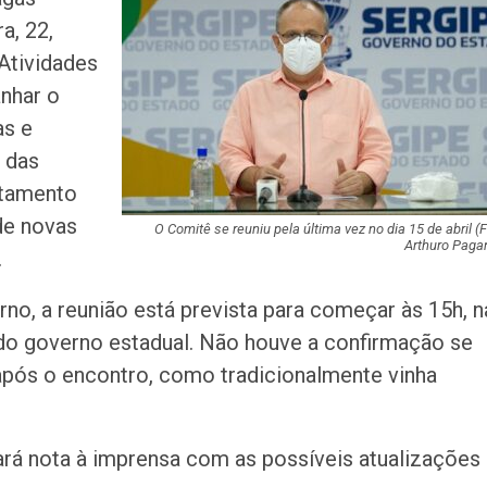
companheiro é p
a, 22,
violência domést
Atividades
Sergipe terá pos
anhar o
de chuva leve du
as e
fim de semana
 das
ntamento
Adasfa e Shoppi
promovem ação
 de novas
adoção animal n
O Comitê se reuniu pela última vez no dia 15 de abril (F
Arthuro Pagan
.
Homem é preso
no, a reunião está prevista para começar às 15h, n
investigado por 
vulnerável em Se
do governo estadual. Não houve a confirmação se
 após o encontro, como tradicionalmente vinha
Fim de semana d
tem programaçã
especial no Sho
Prêmio
rá nota à imprensa com as possíveis atualizações