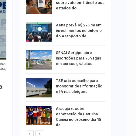
reso por
sobre voto em trânsito aos
ica
estados do…
sibilidade
Aena prevê R$ 275 mi em
rante o
investimentos no entorno
do Aeroporto de…
ng Jardins
SENAI Sergipe abre
 de
inscrições para 75 vagas
este…
em cursos gratuitos
oto:
ini)
TSE cria conselho para
a
estupro de
monitorar desinformação
rgipe
e IA nas eleições
os pais
Aracaju recebe
o
espetáculo da Patrulha
pping
Canina no próximo dia 15
de…