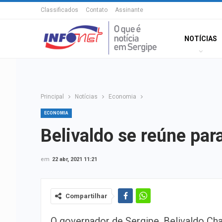
Classificados
Contato
Assinante
NOTÍCIAS
Principal
Notícias
Economia
ECONOMIA
Belivaldo se reúne para
em
22 abr, 2021 11:21
Compartilhar
O governador de Sergipe, Belivaldo Ch