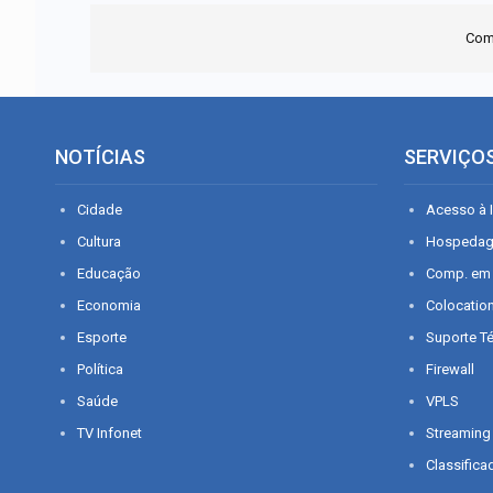
Com
NOTÍCIAS
SERVIÇO
Cidade
Acesso à I
Cultura
Hospeda
Educação
Comp. em
Economia
Colocatio
Esporte
Suporte T
Política
Firewall
Saúde
VPLS
TV Infonet
Streaming
Classifica