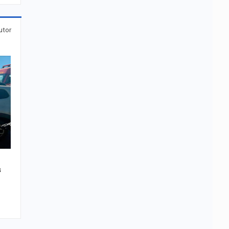
utor
s