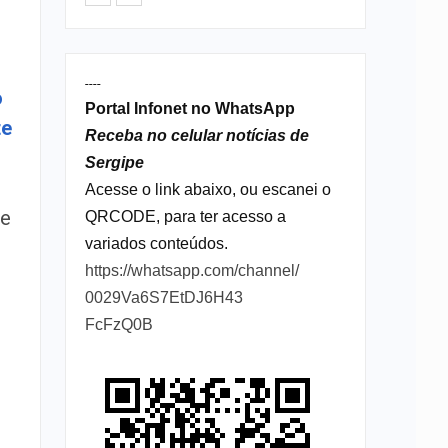
----
o
Portal Infonet no WhatsApp
te
Receba no celular notícias de
Sergipe
Acesse o link abaixo, ou escanei o
de
QRCODE, para ter acesso a
variados conteúdos.
https://whatsapp.com/channel/
0029Va6S7EtDJ6H43
FcFzQ0B