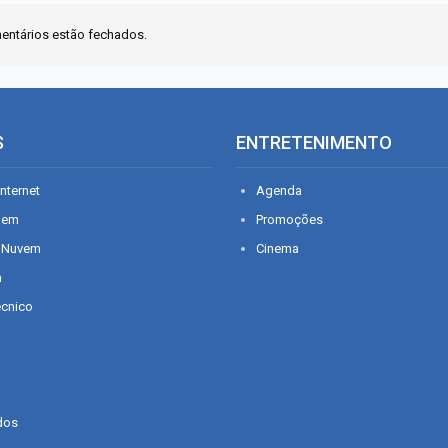
entários estão fechados.
S
ENTRETENIMENTO
nternet
Agenda
gem
Promoções
 Nuvem
Cinema
n
écnico
dos