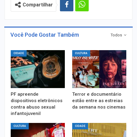
Compartilhar
Você Pode Gostar Também
Todos
CIDADE
CULTURA
PF apreende
Terror e documentário
dispositivos eletrônicos
estão entre as estreias
contra abuso sexual
da semana nos cinemas
infantojuvenil
CULTURA
CIDADE