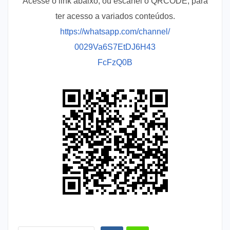
Acesse o link abaixo, ou escanei o QRCODE, para
ter acesso a variados conteúdos.
https://whatsapp.com/channel/
0029Va6S7EtDJ6H43
FcFzQ0B