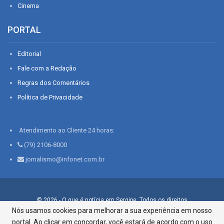
Cinema
PORTAL
Editorial
Fale com a Redação
Regras dos Comentários
Política de Privacidade
Atendimento ao Cliente 24 horas:
(79) 2106-8000
jornalismo@infonet.com.br
© 2026 - O que é notícia em Sergipe. Todos os direitos
reservados.
Nós usamos cookies para melhorar a sua experiência em nosso
portal. Ao clicar em concordar, você estará de acordo com o uso
Infonet - Rua Monsenhor Silveira 276, Bairro São José |