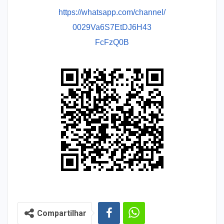
https://whatsapp.com/channel/
0029Va6S7EtDJ6H43
FcFzQ0B
Compartilhar