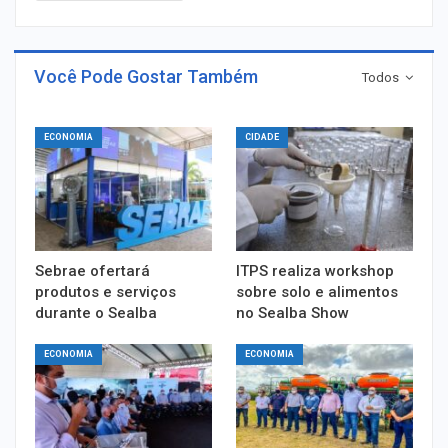
Você Pode Gostar Também
Todos
ECONOMIA
CIDADE
Sebrae ofertará
ITPS realiza workshop
produtos e serviços
sobre solo e alimentos
durante o Sealba
no Sealba Show
ECONOMIA
ECONOMIA