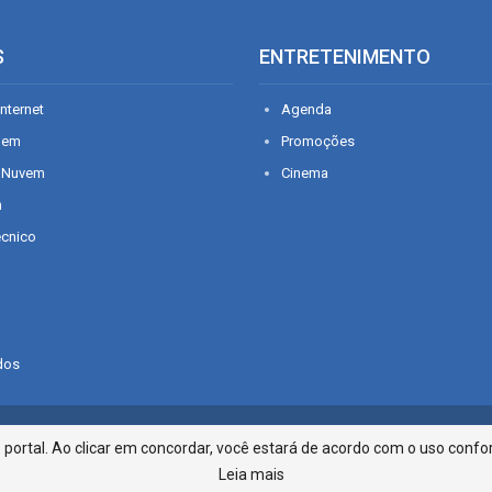
S
ENTRETENIMENTO
nternet
Agenda
gem
Promoções
 Nuvem
Cinema
n
écnico
dos
Infonet - Rua Monsenhor Silveira 2
ortal. Ao clicar em concordar, você estará de acordo com o uso confor
Leia mais