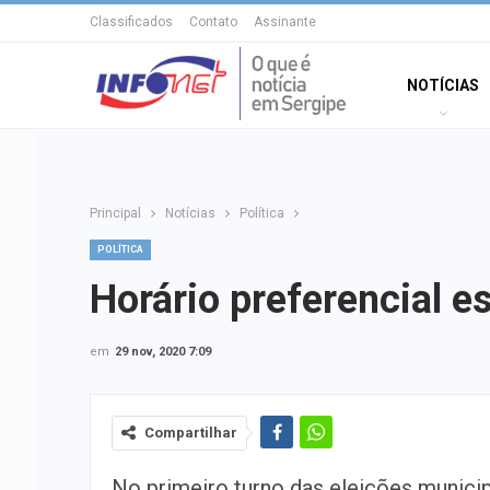
Classificados
Contato
Assinante
NOTÍCIAS
Principal
Notícias
Política
POLÍTICA
Horário preferencial e
em
29 nov, 2020 7:09
Compartilhar
No primeiro turno das eleições munici