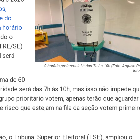
ilegalidade de s
os,
policiais em ca
e do
Aposta de Aracaj
m horário
quina da Mega-S
rdo o
mais de R$ 52…
 (TRE/SE)
l será
SENAI Sergipe a
inscrições para 
em cursos gratui
O horário preferencial é das 7h às 10h (Foto: Arquivo Po
Info
ima de 60
TSE cria conselh
ridade será das 7h às 10h, mas isso não impede qu
monitorar desin
e IA nas eleiçõe
rupo prioritário votem, apenas terão que aguardar
 risco que estejam na fila da seção votem primeir
Homem fica pres
ferragens após c
entre carro e ôn
ão, o Tribunal Superior Eleitoral (TSE), ampliou o