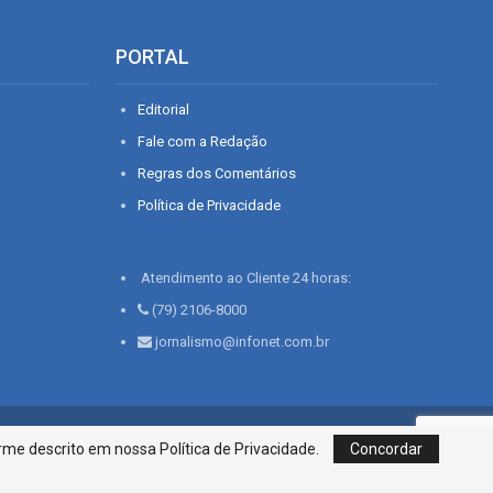
PORTAL
Editorial
Fale com a Redação
Regras dos Comentários
Política de Privacidade
Atendimento ao Cliente 24 horas:
(79) 2106-8000
jornalismo@infonet.com.br
76, Bairro São José | Aracaju-SE, CEP 49015-030, Fone: 79.2106.8000 - CI
me descrito em nossa Política de Privacidade.
Concordar
Centro de Informações LTDA