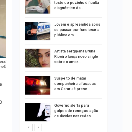
erviços
teste do pezinho dificulta
mpanha…
diagnóstico da…
u acerta
Jovem é apreendida após
ena e leva
se passar por funcionária
pública em…
bre
Artista sergipana Bruna
75 vagas
Ribeiro lança novo single
tos
sobre o amor…
rtal
net)
o para
Suspeito de matar
e
formação
companheira a facadas
s
em Gararu é preso
o.
o às
Governo alerta para
olisão
golpes de renegociação
ibus em…
de dívidas nas redes