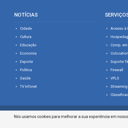
NOTÍCIAS
SERVIÇO
Cidade
Acesso à I
Cultura
Hospeda
Educação
Comp. em
Economia
Colocatio
Esporte
Suporte T
Política
Firewall
Saúde
VPLS
TV Infonet
Streaming
Classifica
© 2026 - O que é notícia em Sergipe. Todos os direitos reservados.
Nós usamos cookies para melhorar a sua experiência em nosso p