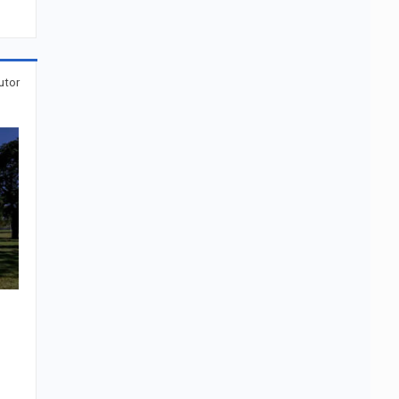
utor
r