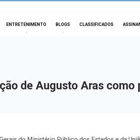
ENTRETENIMENTO
BLOGS
CLASSIFICADOS
ASSINA
ção de Augusto Aras como 
Sergipe terá pos
erais do Ministério Público dos Estados e da Uni