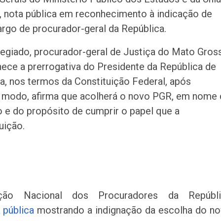
de chuva leve du
10, nota pública em reconhecimento à indicação de
fim de semana
rgo de procurador-geral da República.
Adasfa e Shoppi
promovem ação
legiado, procurador-geral de Justiça do Mato Gros
adoção animal n
hece a prerrogativa do Presidente da República de
a, nos termos da Constituição Federal, após
Homem é preso
 modo, afirma que acolherá o novo PGR, em nome 
investigado por 
vulnerável em Se
ro e do propósito de cumprir o papel que a
uição.
Fim de semana d
tem programaçã
especial no Sho
Prêmio
Caso Flávia Barro
primeira audiênc
ão Nacional dos Procuradores da Repúbli
acontece nesta 
 pública
mostrando a indignação da escolha do n