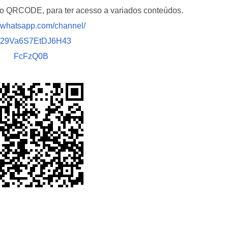
i o QRCODE, para ter acesso a variados conteúdos.
//whatsapp.com/channel/
029Va6S7EtDJ6H43
FcFzQ0B