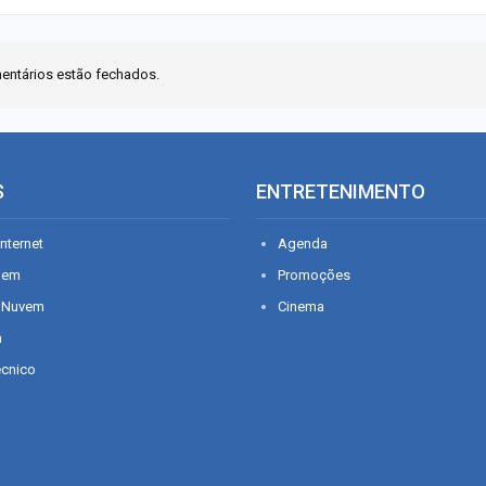
entários estão fechados.
S
ENTRETENIMENTO
nternet
Agenda
gem
Promoções
 Nuvem
Cinema
n
écnico