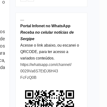
é o
----
Portal Infonet no WhatsApp
dos
Receba no celular notícias de
 de
Sergipe
dos
Acesse o link abaixo, ou escanei o
QRCODE, para ter acesso a
ura
variados conteúdos.
ca,
https://whatsapp.com/channel/
 da
0029Va6S7EtDJ6H43
FcFzQ0B