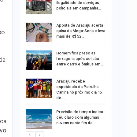
rante o
ilegalidade de serviços
policiais em campanha…
ng Jardins
Aposta de Aracaju acerta
 de
quina da Mega-Sena e leva
so
este…
mais de R$ 52…
Homem fica preso às
da
estupro de
ferragens após colisão
rgipe
entre carro e ônibus em…
os pais
Aracaju recebe
o
espetáculo da Patrulha
pping
Canina no próximo dia 15
de…
s:
Previsão do tempo indica
ia
céu claro com algumas
ca
sexta em…
nuvens neste fim de…
ovo