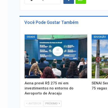
Você Pode Gostar Também
CIDADE
EDUCAÇÃO
Aena prevê R$ 275 mi em
SENAI Ser
investimentos no entorno do
75 vagas 
Aeroporto de Aracaju
ANTERIOR
PRÓXIMO