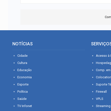
Com
NOTÍCIAS
SERVIÇO
Cidade
Acesso à I
Cultura
Hospeda
Educação
Comp. em
Economia
Colocatio
Esporte
Suporte T
Política
Firewall
Saúde
VPLS
TV Infonet
Streaming