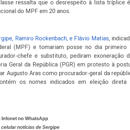
asse ressalta que o desrespeito à lista tríplice 
tucional do MPF em 20 anos.
gipe, Ramiro Rockenbach, e Flávio Matias
, indica
ederal (MPF) e tomariam posse no dia primeiro
rador-chefe e substituto, pediram exoneração 
ria Geral da República (PGR) em protesto à post
ar Augusto Aras como procurador-geral da repúbli
 contém os nomes indicados em eleição direta
l Infonet no WhatsApp
celular notícias de Sergipe