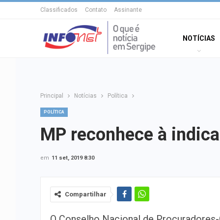
Classificados
Contato
Assinante
NOTÍCIAS
Principal
Notícias
Política
POLÍTICA
MP reconhece à indica
em
11 set, 2019 8:30
Compartilhar
O Conselho Nacional de Procuradores-G