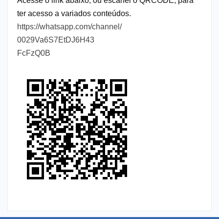
Acesse o link abaixo, ou escanei o QRCODE, para
ter acesso a variados conteúdos.
https://whatsapp.com/channel/
0029Va6S7EtDJ6H43
FcFzQ0B