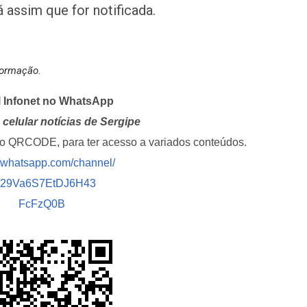
 assim que for notificada.
nformação.
l Infonet no WhatsApp
celular notícias de Sergipe
i o QRCODE, para ter acesso a variados conteúdos.
//whatsapp.com/channel/
029Va6S7EtDJ6H43
FcFzQ0B