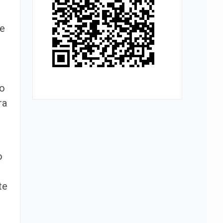
1
de
do
ra
o
te
s