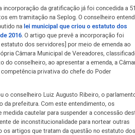
incorporação da gratificação já foi concedida a 5
tos em tramitação na Seplog. O conselheiro enten
butido na
lei municipal que criou o estatuto dos
 de 2016
. O artigo que prevê a incorporação foi
 o estatuto dos servidores] por meio de emenda ao
rópria Câmara Municipal de Vereadores, classifica
o do conselheiro, ao apresentar a emenda, a Câma
competência privativa do chefe do Poder
u o conselheiro Luiz Augusto Ribeiro, o parlament
o da prefeitura. Com este entendimento, os
e medida cautelar para suspender a concessão des
dente de inconstitucionalidade para nortear outras
to os artigos que tratam da questão no estatuto do