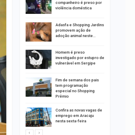
e
companheiro é preso por
violência doméstica
Adasfa e Shopping Jardins
 roubos
promovem ação de
termina
adoção animal neste…
Homem é preso
ndutores
investigado por estupro de
e radares
vulnerável em Sergipe
Fim de semana dos pais
o presos
tem programação
 de fios
especial no Shopping
pela
Prêmio
elulares
Confira as novas vagas de
 em 2025,
emprego em Aracaju
nesta sexta-feira