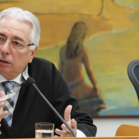
sem registro qu
prometiam
emagrecimento
Operação contra
de motocicletas 
em prisões em…
SMTT orienta co
sobre aferição d
nesta…
Três homens sã
por furto de 17kg
de cobre em Ca
Mais de 830 mil c
foram subtraídos
aponta…