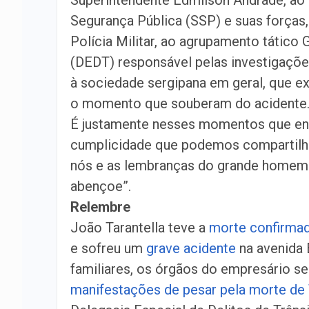
Superintendente Edmilson Andrade, ao 
Segurança Pública (SSP) e suas forças
Polícia Militar, ao agrupamento tático 
(DEDT) responsável pelas investigações
à sociedade sergipana em geral, que 
o momento que souberam do acidente
É justamente nesses momentos que ent
cumplicidade que podemos compartilhar
nós e as lembranças do grande homem 
abençoe”.
Relembre
João Tarantella teve a
morte confirmad
e sofreu um
grave acidente
na avenida 
familiares, os órgãos do empresário s
manifestações de pesar pela morte de T