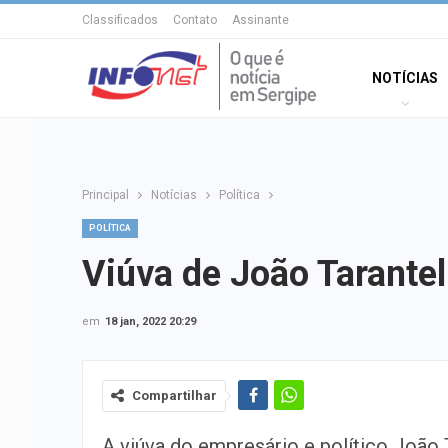
Classificados
Contato
Assinante
NOTÍCIAS
Principal
Notícias
Política
POLÍTICA
Viúva de João Tarante
em
18 jan, 2022 20:29
Compartilhar
A viúva do empresário e político João T