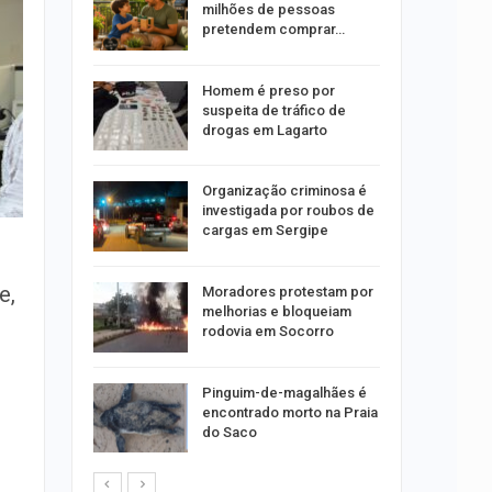
vó é
milhões de pessoas
 Amaro
pretendem comprar…
 boato
Homem é preso por
 de
suspeita de tráfico de
óleo em…
drogas em Lagarto
sões
Organização criminosa é
 na
investigada por roubos de
feira, 10
cargas em Sergipe
e,
horas
Moradores protestam por
r a
melhorias e bloqueiam
idabã
rodovia em Socorro
Pinguim-de-magalhães é
ra
encontrado morto na Praia
público
do Saco