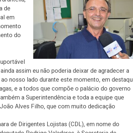
matar a própria a
a de
preso em Santo
ial em
Anvisa desmente
 momento
sobre presença
mento do
plástico ou petr
CPI das Conces
retoma trabalhos
uportável
próxima segunda-
 ainda assim eu não poderia deixar de agradecer a
m ao nosso lado durante este momento, em destaqu
Homem é preso 
após matar mulhe
hagas, e a todos que compõe o palácio do governo
facadas em Aqu
 também a Superintendência e toda a equipe que
 João Alves Filho, que com muito dedicação
Ipesaúde amplia
imunização cont
Influenza para o 
em geral
ara de Dirigentes Lojistas (CDL), em nome do