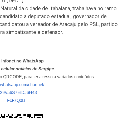
ito (DEDT).
 Natural da cidade de Itabaiana, trabalhava no ramo
i candidato a deputado estadual, governador de
e candidatou a vereador de Aracaju pelo PSL, partido
era simpatizante e defensor.
l Infonet no WhatsApp
celular notícias de Sergipe
i o QRCODE, para ter acesso a variados conteúdos.
//whatsapp.com/channel/
029Va6S7EtDJ6H43
FcFzQ0B