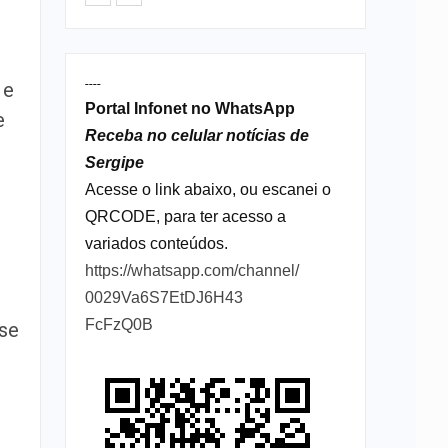
----
 e
Portal Infonet no WhatsApp
e
Receba no celular notícias de
Sergipe
Acesse o link abaixo, ou escanei o
QRCODE, para ter acesso a
variados conteúdos.
https://whatsapp.com/channel/
0029Va6S7EtDJ6H43
FcFzQ0B
use