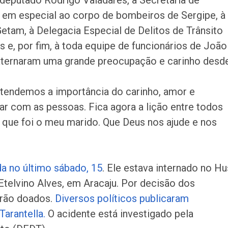
deputado Rodrigo Valadares, à Secretaria de
, em especial ao corpo de bombeiros de Sergipe, à
Getam, à Delegacia Especial de Delitos de Trânsito
 e, por fim, à toda equipe de funcionários de João
externaram uma grande preocupação e carinho desd
.
endemos a importância do carinho, amor e
 com as pessoas. Fica agora a lição entre todos
que foi o meu marido. Que Deus nos ajude e nos
a no último sábado, 15
. Ele estava internado no H
Etelvino Alves, em Aracaju. Por decisão dos
erão doados.
Diversos políticos publicaram
arantella.
O acidente está investigado pela