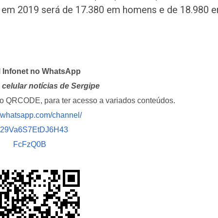
o em 2019 será de 17.380 em homens e de 18.980 
l Infonet no WhatsApp
celular notícias de Sergipe
i o QRCODE, para ter acesso a variados conteúdos.
//whatsapp.com/channel/
029Va6S7EtDJ6H43
FcFzQ0B