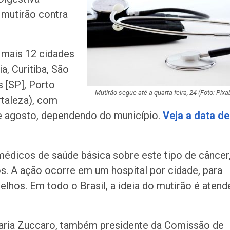
América com mai
o mutirão contra
de crack
Champagne: Uma
de Pai e Filho
e mais 12 cidades
a, Curitiba, São
 [SP], Porto
A Fabulosa Maqu
Mutirão segue até a quarta-feira, 24 (Foto: Pixa
rtaleza), com
Tempo
de agosto, dependendo do município.
Veja a data de
Homem Aranha: 
Dia
médicos de saúde básica sobre este tipo de câncer
. A ação ocorre em um hospital por cidade, para
Mulher é agredid
lhos. Em todo o Brasil, a ideia do mutirão é atend
companheiro é p
violência domést
aria Zuccaro, também presidente da Comissão de