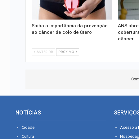
Saiba a importância da prevenção
ANS abre 
ao câncer de colo de útero
cobertur
câncer
ANTERIOR
PRÓXIMO
Com
NOTÍCIAS
SERVIÇO
Cidade
Acesso à I
Cultura
Hospeda