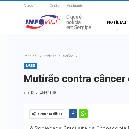
Classificados
Contato
Assinante
NOTÍCIAS
Principal
Notícias
Saúde
SAÚDE
Mutirão contra câncer 
em
23 jul, 2019 11:10
Compartilhar
A Sociedade Brasileira de Endoscopia 