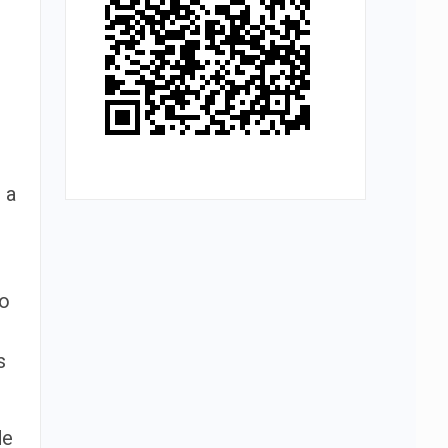
 a
to
s
de