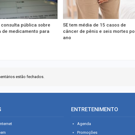
consulta pública sobre
SE tem média de 15 casos de
a de medicamento para
câncer de pênis e seis mortes po
ano
entários estão fechados.
S
ENTRETENIMENTO
nternet
Agenda
gem
Promoções