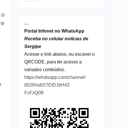
 o
re
----
a
Portal Infonet no WhatsApp
Receba no celular notícias de
Sergipe
Acesse o link abaixo, ou escanei o
QRCODE, para ter acesso a
variados conteúdos.
https://whatsapp.com/channel/
e
0029Va6S7EtDJ6H43
FcFzQ0B