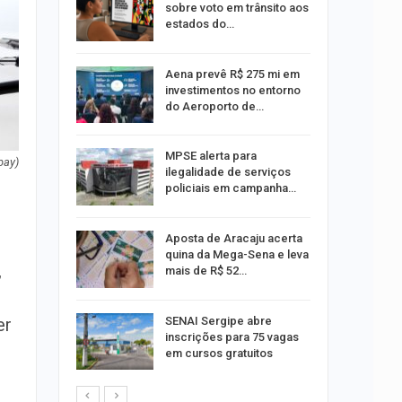
s de 4 kg
sobre voto em trânsito aos
estados do…
 Viagem
Aena prevê R$ 275 mi em
investimentos no entorno
do Aeroporto de…
ina do
MPSE alerta para
bay)
ilegalidade de serviços
policiais em campanha…
Um Novo
Aposta de Aracaju acerta
quina da Mega-Sena e leva
,
mais de R$ 52…
a e
SENAI Sergipe abre
er
reso por
inscrições para 75 vagas
ica
em cursos gratuitos