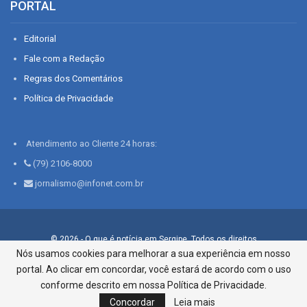
PORTAL
Editorial
Fale com a Redação
Regras dos Comentários
Política de Privacidade
Atendimento ao Cliente 24 horas:
(79) 2106-8000
jornalismo@infonet.com.br
© 2026 - O que é notícia em Sergipe. Todos os direitos
reservados.
Nós usamos cookies para melhorar a sua experiência em nosso
portal. Ao clicar em concordar, você estará de acordo com o uso
Infonet - Rua Monsenhor Silveira 276, Bairro São José |
Aracaju-SE, CEP 49015-030, Fone: 79.2106.8000 - CI Centro de
conforme descrito em nossa Política de Privacidade.
Informações LTDA
Concordar
Leia mais