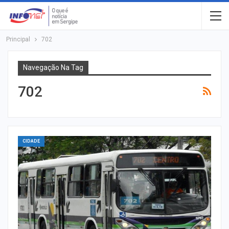
Principal
702
Navegação Na Tag
702
CIDADE