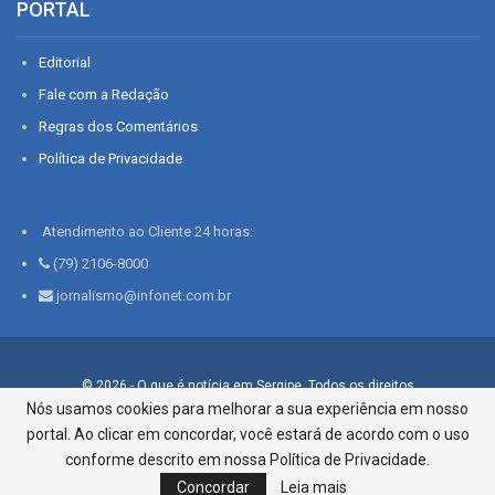
PORTAL
Editorial
Fale com a Redação
Regras dos Comentários
Política de Privacidade
Atendimento ao Cliente 24 horas:
(79) 2106-8000
jornalismo@infonet.com.br
© 2026 - O que é notícia em Sergipe. Todos os direitos
reservados.
Nós usamos cookies para melhorar a sua experiência em nosso
portal. Ao clicar em concordar, você estará de acordo com o uso
Infonet - Rua Monsenhor Silveira 276, Bairro São José |
Aracaju-SE, CEP 49015-030, Fone: 79.2106.8000 - CI Centro de
conforme descrito em nossa Política de Privacidade.
Informações LTDA
Concordar
Leia mais