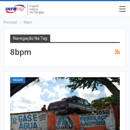
Principal
8bpm
Navegação Na Tag
8bpm
CIDADE