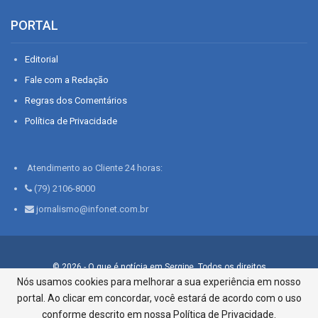
PORTAL
Editorial
Fale com a Redação
Regras dos Comentários
Política de Privacidade
Atendimento ao Cliente 24 horas:
(79) 2106-8000
jornalismo@infonet.com.br
© 2026 - O que é notícia em Sergipe. Todos os direitos
reservados.
Nós usamos cookies para melhorar a sua experiência em nosso
portal. Ao clicar em concordar, você estará de acordo com o uso
Infonet - Rua Monsenhor Silveira 276, Bairro São José |
Aracaju-SE, CEP 49015-030, Fone: 79.2106.8000 - CI Centro de
conforme descrito em nossa Política de Privacidade.