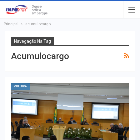
Principal
acumulocargo
Navegação Na Tag
Acumulocargo
POLÍTICA