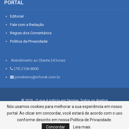
PORTAL
Editorial
Fale com a Redação
Regras dos Comentários
Política de Privacidade
Atendimento ao Cliente 24 horas:
(79) 2106-8000
jornalismo@infonet.com.br
© 2026 - O que é notícia em Sergipe. Todos os direitos
reservados.
Nós usamos cookies para melhorar a sua experiência em nosso
portal. Ao clicar em concordar, você estará de acordo com o uso
Infonet - Rua Monsenhor Silveira 276, Bairro São José |
Aracaju-SE, CEP 49015-030, Fone: 79.2106.8000 - CI Centro de
conforme descrito em nossa Política de Privacidade.
Informações LTDA
Concordar
Leia mais