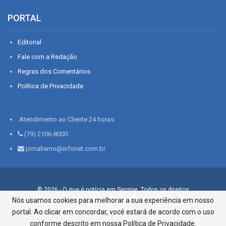
PORTAL
Editorial
Fale com a Redação
Regras dos Comentários
Política de Privacidade
Atendimento ao Cliente 24 horas:
(79) 2106-8000
jornalismo@infonet.com.br
© 2026 - O que é notícia em Sergipe. Todos os direitos
reservados.
Nós usamos cookies para melhorar a sua experiência em nosso
portal. Ao clicar em concordar, você estará de acordo com o uso
Infonet - Rua Monsenhor Silveira 276, Bairro São José |
Aracaju-SE, CEP 49015-030, Fone: 79.2106.8000 - CI Centro de
conforme descrito em nossa Política de Privacidade.