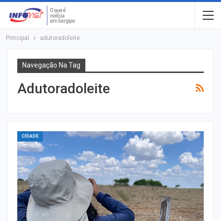
Principal
adutoradoleite
Navegação Na Tag
Adutoradoleite
CIDADE