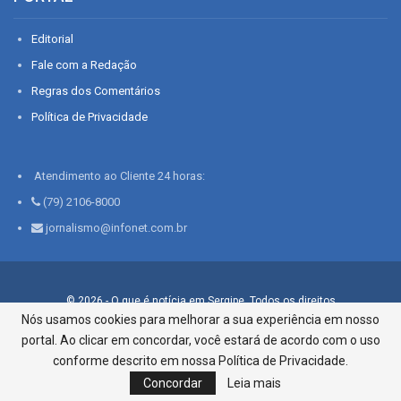
Editorial
Fale com a Redação
Regras dos Comentários
Política de Privacidade
Atendimento ao Cliente 24 horas:
(79) 2106-8000
jornalismo@infonet.com.br
© 2026 - O que é notícia em Sergipe. Todos os direitos
reservados.
Nós usamos cookies para melhorar a sua experiência em nosso
portal. Ao clicar em concordar, você estará de acordo com o uso
Infonet - Rua Monsenhor Silveira 276, Bairro São José |
Aracaju-SE, CEP 49015-030, Fone: 79.2106.8000 - CI Centro de
conforme descrito em nossa Política de Privacidade.
Informações LTDA
Concordar
Leia mais