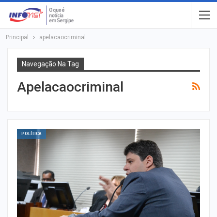
Principal
apelacaocriminal
Navegação Na Tag
Apelacaocriminal
POLÍTICA