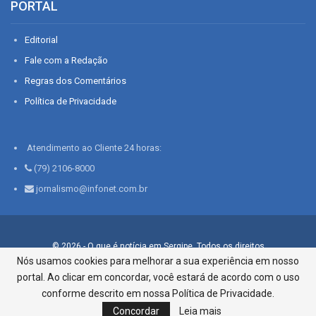
PORTAL
Editorial
Fale com a Redação
Regras dos Comentários
Política de Privacidade
Atendimento ao Cliente 24 horas:
(79) 2106-8000
jornalismo@infonet.com.br
© 2026 - O que é notícia em Sergipe. Todos os direitos
reservados.
Nós usamos cookies para melhorar a sua experiência em nosso
portal. Ao clicar em concordar, você estará de acordo com o uso
Infonet - Rua Monsenhor Silveira 276, Bairro São José |
Aracaju-SE, CEP 49015-030, Fone: 79.2106.8000 - CI Centro de
conforme descrito em nossa Política de Privacidade.
Informações LTDA
Concordar
Leia mais