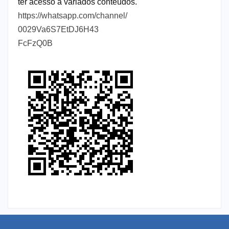
ter acesso a variados conteúdos.
https://whatsapp.com/channel/
0029Va6S7EtDJ6H43
FcFzQ0B