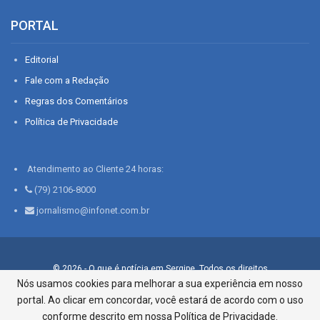
PORTAL
Editorial
Fale com a Redação
Regras dos Comentários
Política de Privacidade
Atendimento ao Cliente 24 horas:
(79) 2106-8000
jornalismo@infonet.com.br
© 2026 - O que é notícia em Sergipe. Todos os direitos
reservados.
Nós usamos cookies para melhorar a sua experiência em nosso
portal. Ao clicar em concordar, você estará de acordo com o uso
Infonet - Rua Monsenhor Silveira 276, Bairro São José |
Aracaju-SE, CEP 49015-030, Fone: 79.2106.8000 - CI Centro de
conforme descrito em nossa Política de Privacidade.