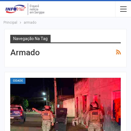
Principal
armado
Navegação Na Tag
Armado
CIDADE