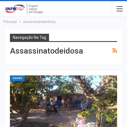
Principal
assassinatodeidosa
Navegação Na Tag
Assassinatodeidosa
CIDADE