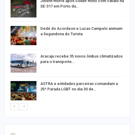
Jovem morre após colidir moto com cavalo na
SE-317 em Porto da…
Dedé do Acordeon e Lucas Campelo animam
a Segundona do Turista
ão
Aracaju recebe 35 novos ônibus climatizados
para o transporte…
ASTRA e entidades parceiras comandam a
25ª Parada LGBT no dia 30 de…
----