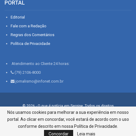
PORTAL
Editorial
Fale com a Redação
Regras dos Comentários
Política de Privacidade
Atendimento ao Cliente 24 horas:
(79) 2106-8000
jornalismo@infonet.com.br
© 2026 - O que é notícia em Sergipe. Todos os direitos
reservados.
Nós usamos cookies para melhorar a sua experiência em nosso
portal. Ao clicar em concordar, você estará de acordo com o uso
Infonet - Rua Monsenhor Silveira 276, Bairro São José |
Aracaju-SE, CEP 49015-030, Fone: 79.2106.8000 - CI Centro de
conforme descrito em nossa Política de Privacidade.
Informações LTDA
Concordar
Leia mais