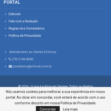
PORTAL
Editorial
Fale com a Redação
Regras dos Comentários
Política de Privacidade
Atendimento ao Cliente 24 horas:
(79) 2106-8000
jornalismo@infonet.com.br
© 2026 - O que é notícia em Sergipe. Todos os direitos
reservados.
Nós usamos cookies para melhorar a sua experiência em nosso
portal. Ao clicar em concordar, você estará de acordo com o uso
Infonet - Rua Monsenhor Silveira 276, Bairro São José |
Aracaju-SE, CEP 49015-030, Fone: 79.2106.8000 - CI Centro de
conforme descrito em nossa Política de Privacidade.
Informações LTDA
Concordar
Leia mais