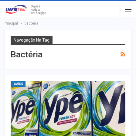
Principal
bactéria
Navegação Na Tag
Bactéria
SAÚDE