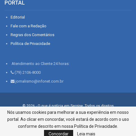
PORTAL
Editorial
Fale com a Redação
Regras dos Comentários
Política de Privacidade
Atendimento ao Cliente 24 horas:
(79) 2106-8000
jornalismo@infonet.com.br
© 2026 - O que é notícia em Sergipe. Todos os direitos
reservados.
Nós usamos cookies para melhorar a sua experiência em nosso
portal. Ao clicar em concordar, você estará de acordo com o uso
Infonet - Rua Monsenhor Silveira 276, Bairro São José |
Aracaju-SE, CEP 49015-030, Fone: 79.2106.8000 - CI Centro de
conforme descrito em nossa Política de Privacidade.
Informações LTDA
Concordar
Leia mais