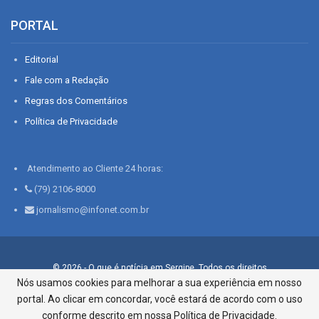
PORTAL
Editorial
Fale com a Redação
Regras dos Comentários
Política de Privacidade
Atendimento ao Cliente 24 horas:
(79) 2106-8000
jornalismo@infonet.com.br
© 2026 - O que é notícia em Sergipe. Todos os direitos
reservados.
Nós usamos cookies para melhorar a sua experiência em nosso
portal. Ao clicar em concordar, você estará de acordo com o uso
Infonet - Rua Monsenhor Silveira 276, Bairro São José |
Aracaju-SE, CEP 49015-030, Fone: 79.2106.8000 - CI Centro de
conforme descrito em nossa Política de Privacidade.