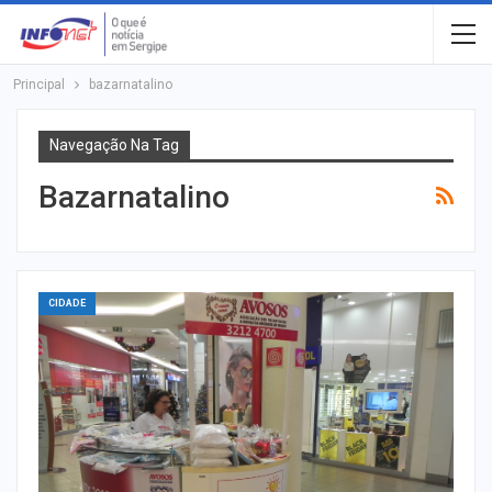
Principal
bazarnatalino
Navegação Na Tag
Bazarnatalino
CIDADE