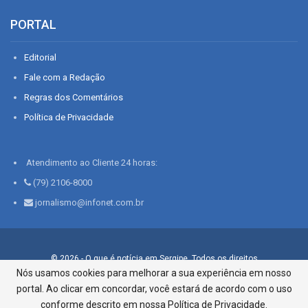
PORTAL
Editorial
Fale com a Redação
Regras dos Comentários
Política de Privacidade
Atendimento ao Cliente 24 horas:
(79) 2106-8000
jornalismo@infonet.com.br
© 2026 - O que é notícia em Sergipe. Todos os direitos
reservados.
Nós usamos cookies para melhorar a sua experiência em nosso
portal. Ao clicar em concordar, você estará de acordo com o uso
Infonet - Rua Monsenhor Silveira 276, Bairro São José |
Aracaju-SE, CEP 49015-030, Fone: 79.2106.8000 - CI Centro de
conforme descrito em nossa Política de Privacidade.