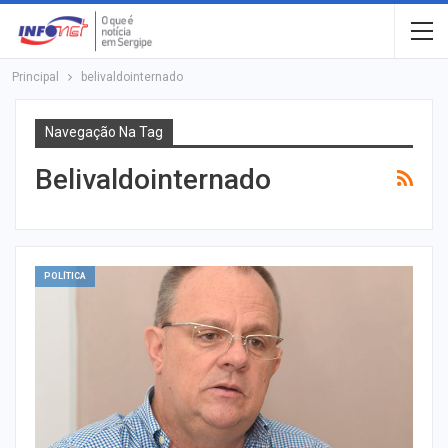
Principal
belivaldointernado
Navegação Na Tag
Belivaldointernado
POLÍTICA