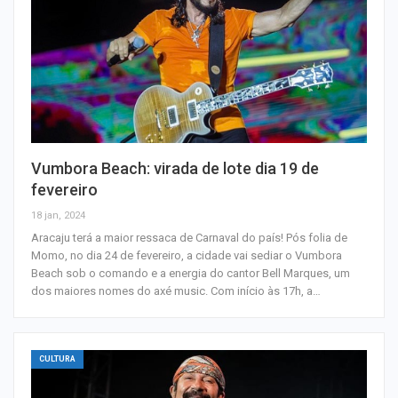
Vumbora Beach: virada de lote dia 19 de
fevereiro
18 jan, 2024
Aracaju terá a maior ressaca de Carnaval do país! Pós folia de
Momo, no dia 24 de fevereiro, a cidade vai sediar o Vumbora
Beach sob o comando e a energia do cantor Bell Marques, um
dos maiores nomes do axé music. Com início às 17h, a…
CULTURA