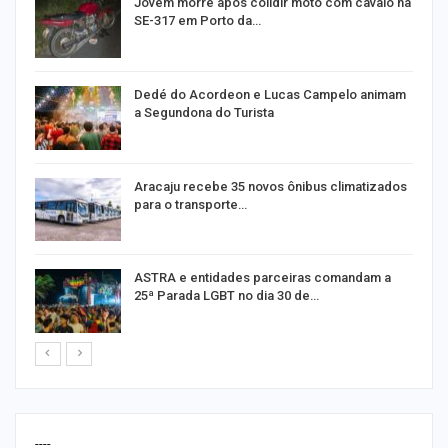
Jovem morre após colidir moto com cavalo na
SE-317 em Porto da…
Dedé do Acordeon e Lucas Campelo animam
a Segundona do Turista
ão
Aracaju recebe 35 novos ônibus climatizados
para o transporte…
ASTRA e entidades parceiras comandam a
25ª Parada LGBT no dia 30 de…
----