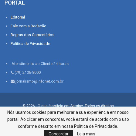
PORTAL
Editorial
Fale com a Redação
Regras dos Comentários
Política de Privacidade
Atendimento ao Cliente 24 horas:
(79) 2106-8000
jornalismo@infonet.com.br
© 2026 - O que é notícia em Sergipe. Todos os direitos
reservados.
Nós usamos cookies para melhorar a sua experiência em nosso
portal. Ao clicar em concordar, você estará de acordo com o uso
Infonet - Rua Monsenhor Silveira 276, Bairro São José |
Aracaju-SE, CEP 49015-030, Fone: 79.2106.8000 - CI Centro de
conforme descrito em nossa Política de Privacidade.
Informações LTDA
Concordar
Leia mais