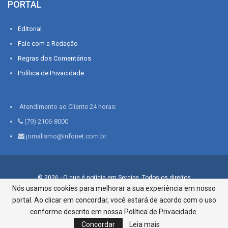
PORTAL
Editorial
Fale com a Redação
Regras dos Comentários
Política de Privacidade
Atendimento ao Cliente 24 horas:
(79) 2106-8000
jornalismo@infonet.com.br
© 2026 - O que é notícia em Sergipe. Todos os direitos
reservados.
Nós usamos cookies para melhorar a sua experiência em nosso
portal. Ao clicar em concordar, você estará de acordo com o uso
Infonet - Rua Monsenhor Silveira 276, Bairro São José |
Aracaju-SE, CEP 49015-030, Fone: 79.2106.8000 - CI Centro de
conforme descrito em nossa Política de Privacidade.
Informações LTDA
Concordar
Leia mais