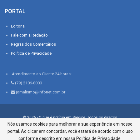
PORTAL
Editorial
Fale com a Redação
Regras dos Comentários
Política de Privacidade
Atendimento ao Cliente 24 horas:
(79) 2106-8000
jornalismo@infonet.com.br
© 2026 - O que é notícia em Sergipe. Todos os direitos
reservados.
Nós usamos cookies para melhorar a sua experiência em nosso
portal. Ao clicar em concordar, você estará de acordo com o uso
Infonet - Rua Monsenhor Silveira 276, Bairro São José |
Aracaju-SE, CEP 49015-030, Fone: 79.2106.8000 - CI Centro de
conforme descrito em nossa Política de Privacidade.