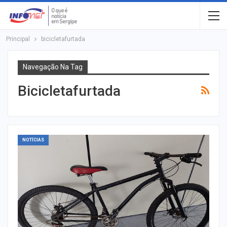
Principal
bicicletafurtada
Navegação Na Tag
Bicicletafurtada
NOTÍCIAS