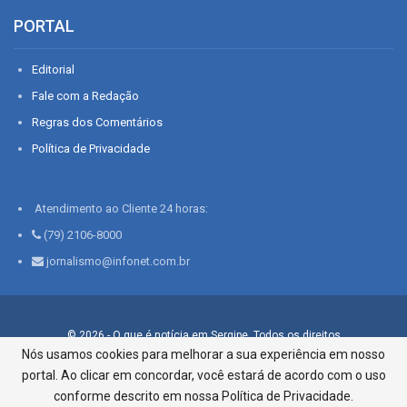
PORTAL
Editorial
Fale com a Redação
Regras dos Comentários
Política de Privacidade
Atendimento ao Cliente 24 horas:
(79) 2106-8000
jornalismo@infonet.com.br
© 2026 - O que é notícia em Sergipe. Todos os direitos
reservados.
Nós usamos cookies para melhorar a sua experiência em nosso
portal. Ao clicar em concordar, você estará de acordo com o uso
Infonet - Rua Monsenhor Silveira 276, Bairro São José |
Aracaju-SE, CEP 49015-030, Fone: 79.2106.8000 - CI Centro de
conforme descrito em nossa Política de Privacidade.