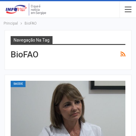
Principal
BioFAO
Navegação Na Tag
BioFAO
SAÚDE