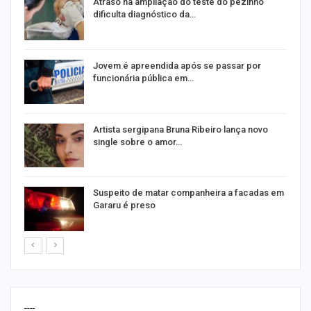
Atraso na ampliação do teste do pezinho
dificulta diagnóstico da…
na
Jovem é apreendida após se passar por
funcionária pública em…
s
Artista sergipana Bruna Ribeiro lança novo
single sobre o amor…
Suspeito de matar companheira a facadas em
Gararu é preso
----