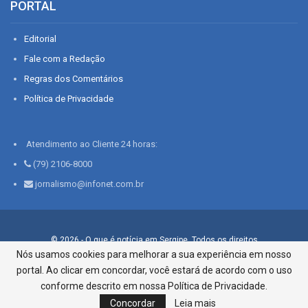
PORTAL
Editorial
Fale com a Redação
Regras dos Comentários
Política de Privacidade
Atendimento ao Cliente 24 horas:
(79) 2106-8000
jornalismo@infonet.com.br
© 2026 - O que é notícia em Sergipe. Todos os direitos
reservados.
Nós usamos cookies para melhorar a sua experiência em nosso
portal. Ao clicar em concordar, você estará de acordo com o uso
Infonet - Rua Monsenhor Silveira 276, Bairro São José |
Aracaju-SE, CEP 49015-030, Fone: 79.2106.8000 - CI Centro de
conforme descrito em nossa Política de Privacidade.
Informações LTDA
Concordar
Leia mais