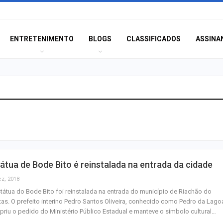
ENTRETENIMENTO
BLOGS
CLASSIFICADOS
ASSINA
Polícia Civil inve
acidente que ma
na BR-235 em…
Câmara de Itabai
átua de Bode Bito é reinstalada na entrada da cidade
abre concurso 
salários de até R$
ez, 2018
tátua do Bode Bito foi reinstalada na entrada do município de Riachão do
as. O prefeito interino Pedro Santos Oliveira, conhecido como Pedro da Lago
Filarmônica de I
riu o pedido do Ministério Público Estadual e manteve o símbolo cultural…
realiza concert