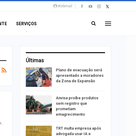
Webmail
NTE
SERVIÇOS
Últimas
stiga
Plano de evacuação será
tou casal
apresentado a moradores
da Zona de Expansão
aninha
Anvisa proíbe produtos
com
sem registro que
 3 mil
prometiam
emagrecimento
a,
tabaiana
TRT multa empresa após
o em
advogada usar IA e