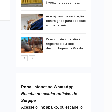
ia dos…
inventar precedentes…
traz a
Aracaju amplia vacinação
contra gripe para pessoas
acima de seis…
rca de 104
Princípio de incêndio é
oas
registrado durante
rar…
desmontagem da Vila do…
----
Portal Infonet no WhatsApp
Receba no celular notícias de
Sergipe
Acesse o link abaixo, ou escanei o