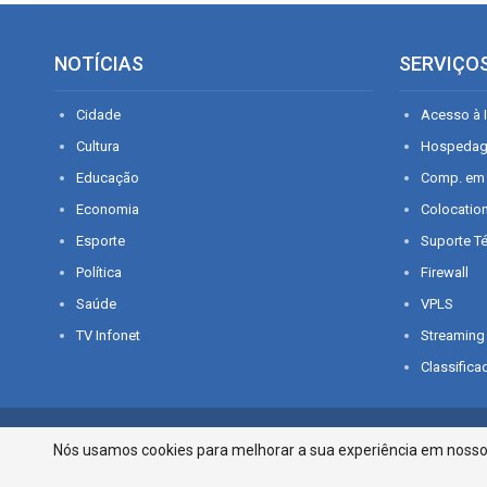
NOTÍCIAS
SERVIÇO
Cidade
Acesso à I
Cultura
Hospeda
Educação
Comp. em
Economia
Colocatio
Esporte
Suporte T
Política
Firewall
Saúde
VPLS
TV Infonet
Streaming
Classifica
© 2026 - O que é notícia em Sergipe. Todos os direitos reservados.
Nós usamos cookies para melhorar a sua experiência em nosso p