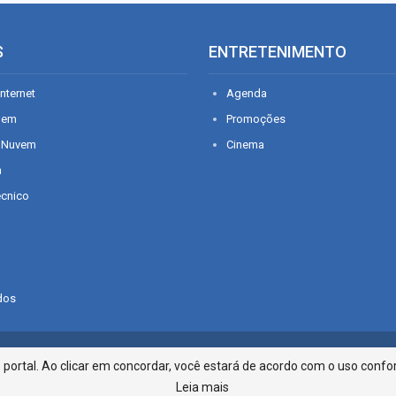
S
ENTRETENIMENTO
nternet
Agenda
gem
Promoções
 Nuvem
Cinema
n
écnico
dos
Infonet - Rua Monsenhor Silveira 2
ortal. Ao clicar em concordar, você estará de acordo com o uso confor
Leia mais