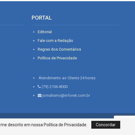
PORTAL
Editorial
Fale com a Redação
Regras dos Comentários
Política de Privacidade
Atendimento ao Cliente 24 horas:
(79) 2106-8000
jornalismo@infonet.com.br
76, Bairro São José | Aracaju-SE, CEP 49015-030, Fone: 79.2106.8000 - CI
me descrito em nossa Política de Privacidade.
Concordar
Centro de Informações LTDA