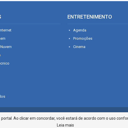
S
ENTRETENIMENTO
nternet
Agenda
gem
Promoções
 Nuvem
Cinema
n
écnico
dos
Infonet - Rua Monsenhor Silveira 2
ortal. Ao clicar em concordar, você estará de acordo com o uso confor
Leia mais