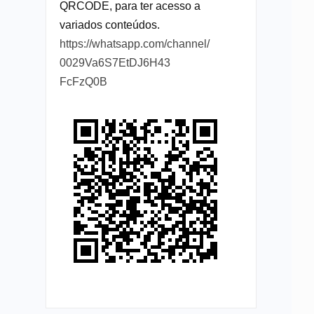
QRCODE, para ter acesso a
variados conteúdos.
https://whatsapp.com/channel/
0029Va6S7EtDJ6H43
FcFzQ0B