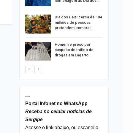
ipe
homenagem ao Dia dos…
didatura
Dia dos Pais: cerca de 104
lho à
milhões de pessoas
nado
pretendem comprar…
m
Homem é preso por
Senado
suspeita de tráfico de
 União
drogas em Lagarto
----
Portal Infonet no WhatsApp
Receba no celular notícias de
Sergipe
Acesse o link abaixo, ou escanei o