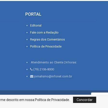
PORTAL
Editorial
Fale com a Redação
Regras dos Comentários
Política de Privacidade
Atendimento ao Cliente 24 horas:
(79) 2106-8000
jornalismo@infonet.com.br
76, Bairro São José | Aracaju-SE, CEP 49015-030, Fone: 79.2106.8000 - CI
me descrito em nossa Política de Privacidade.
Concordar
Centro de Informações LTDA