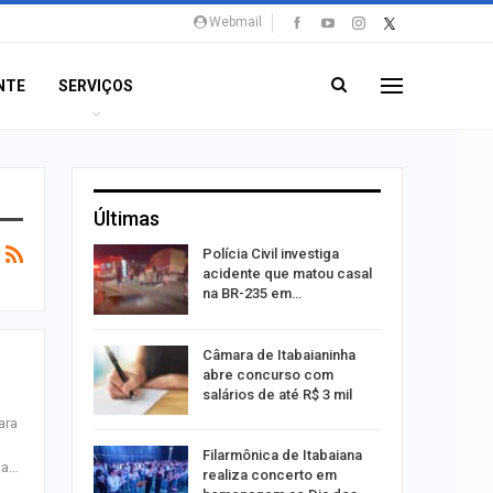
Webmail
NTE
SERVIÇOS
Últimas
 exame de
Polícia Civil investiga
português
acidente que matou casal
na BR-235 em…
s morre
Câmara de Itabaianinha
nto na SE-
abre concurso com
salários de até R$ 3 mil
ara
andidatura
Filarmônica de Itabaiana
ma…
i ao
realiza concerto em