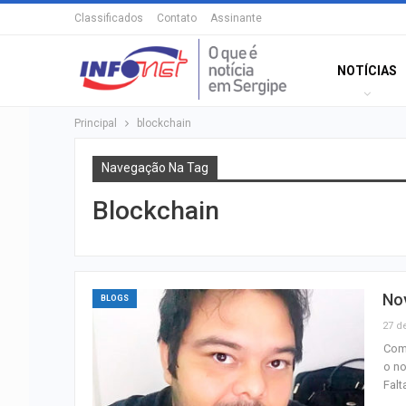
Classificados
Contato
Assinante
NOTÍCIAS
Principal
blockchain
Navegação Na Tag
Blockchain
Nov
BLOGS
27 d
Com 
o no
Fal