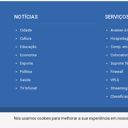
NOTÍCIAS
SERVIÇO
Cidade
Acesso à I
Cultura
Hospeda
Educação
Comp. em
Economia
Colocatio
Esporte
Suporte T
Política
Firewall
Saúde
VPLS
TV Infonet
Streaming
Classifica
© 2026 - O que é notícia em Sergipe. Todos os direitos reservados.
Nós usamos cookies para melhorar a sua experiência em nosso p