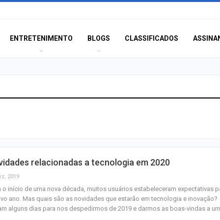
ENTRETENIMENTO
BLOGS
CLASSIFICADOS
ASSINA
Inscrições para
proficiência em 
terminam nesta…
Idosa de 82 ano
idades relacionadas a tecnologia em 2020
após atropelame
065 em São…
ez, 2019
o início de uma nova década, muitos usuários estabeleceram expectativas p
vo ano. Mas quais são as novidades que estarão em tecnologia e inovação?
PSD oficializa c
tam alguns dias para nos despedirmos de 2019 e darmos as boas-vindas a u
de Fábio Mitidier