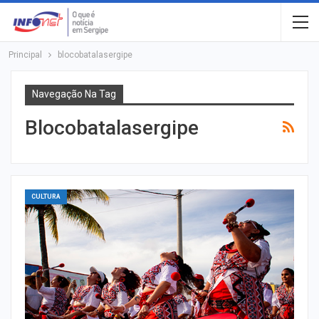
Principal
blocobatalasergipe
Navegação Na Tag
Blocobatalasergipe
CULTURA