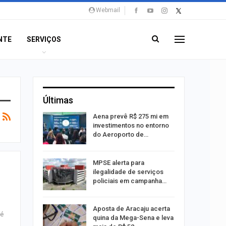
Webmail
NTE
SERVIÇOS
Últimas
 Viagem
Aena prevê R$ 275 mi em
investimentos no entorno
do Aeroporto de…
ina do
MPSE alerta para
ilegalidade de serviços
policiais em campanha…
Um Novo
Aposta de Aracaju acerta
té
quina da Mega-Sena e leva