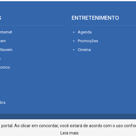
S
ENTRETENIMENTO
nternet
Agenda
gem
Promoções
 Nuvem
Cinema
n
écnico
dos
Infonet - Rua Monsenhor Silveira 2
ortal. Ao clicar em concordar, você estará de acordo com o uso confor
Leia mais