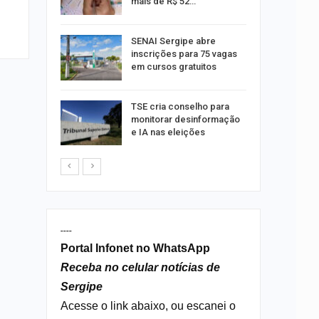
mais de R$ 52…
a e
SENAI Sergipe abre
reso por
inscrições para 75 vagas
ica
em cursos gratuitos
sibilidade
TSE cria conselho para
rante o
monitorar desinformação
e IA nas eleições
----
Portal Infonet no WhatsApp
Receba no celular notícias de
Sergipe
Acesse o link abaixo, ou escanei o