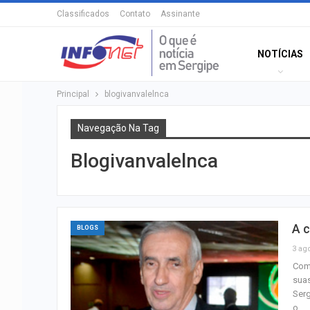
Classificados
Contato
Assinante
NOTÍCIAS
Principal
blogivanvalelnca
Navegação Na Tag
Blogivanvalelnca
A 
BLOGS
3 ag
Com 
suas
Serg
o…