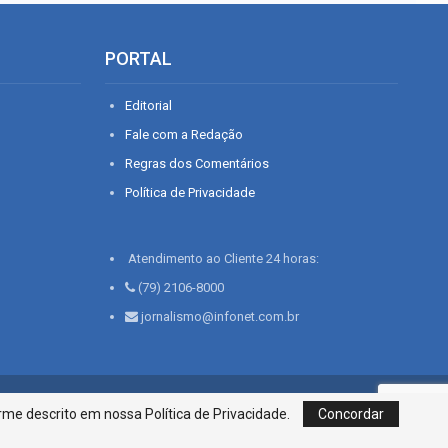
PORTAL
Editorial
Fale com a Redação
Regras dos Comentários
Política de Privacidade
Atendimento ao Cliente 24 horas:
(79) 2106-8000
jornalismo@infonet.com.br
76, Bairro São José | Aracaju-SE, CEP 49015-030, Fone: 79.2106.8000 - CI
me descrito em nossa Política de Privacidade.
Concordar
Centro de Informações LTDA