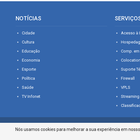
NOTÍCIAS
SERVIÇO
Cidade
Acesso à I
Cultura
Hospeda
Educação
Comp. em
Economia
Colocatio
Esporte
Suporte T
Política
Firewall
Saúde
VPLS
TV Infonet
Streaming
Classifica
© 2026 - O que é notícia em Sergipe. Todos os direitos reservados.
Nós usamos cookies para melhorar a sua experiência em nosso p