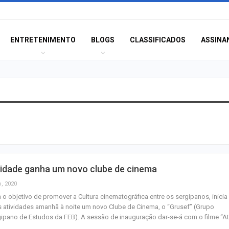
ENTRETENIMENTO
BLOGS
CLASSIFICADOS
ASSINA
Champagne: Uma
de Pai e Filho
A Fabulosa Maqu
cidade ganha um novo clube de cinema
Tempo
o, 2020
o objetivo de promover a Cultura cinematográfica entre os sergipanos, inicia
 atividades amanhã à noite um novo Clube de Cinema, o “Grusef” (Grupo
Homem Aranha: 
ipano de Estudos da FEB). A sessão de inauguração dar-se-á com o filme “A
Dia