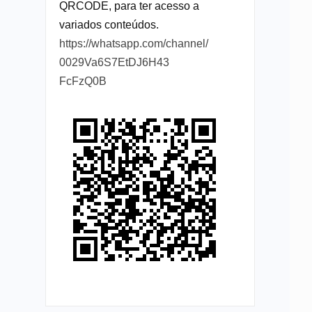
QRCODE, para ter acesso a
variados conteúdos.
https://whatsapp.com/channel/
0029Va6S7EtDJ6H43
FcFzQ0B