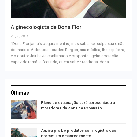
A ginecologista de Dona Flor
20 jul, 2018
“Dona Flor jamais pegara menino, mas sabia ser culpa sua e não
do marido. A doutora Lourdes Burgos, sua médica, lhe explicara,
e o doutor Jair havia confirmado e proposto ligeira operação
capaz de torná-la fecunda, quem sabe? Medrosa, dona…
Últimas
Plano de evacuação será apresentado a
moradores da Zona de Expansão
Anvisa proíbe produtos sem registro que
prometiam emagrecimento