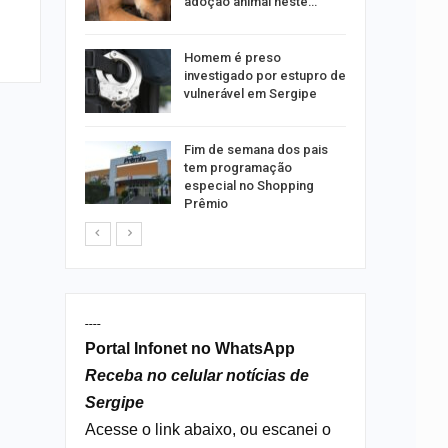
emas
adoção animal neste…
 palestra
Homem é preso
 artificial
investigado por estupro de
vulnerável em Sergipe
itura
Fim de semana dos pais
 convoca
tem programação
nos
especial no Shopping
Prêmio
----
Portal Infonet no WhatsApp
Receba no celular notícias de
Sergipe
Acesse o link abaixo, ou escanei o