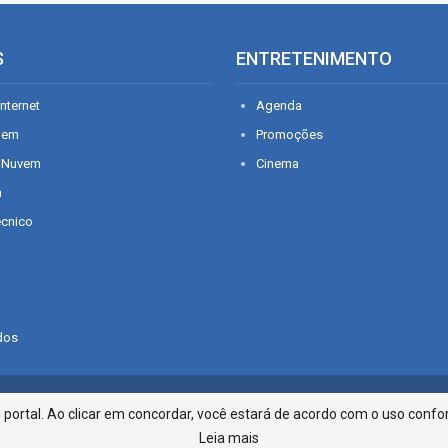
S
ENTRETENIMENTO
nternet
Agenda
gem
Promoções
 Nuvem
Cinema
n
écnico
dos
Infonet - Rua Monsenhor Silveira 2
ortal. Ao clicar em concordar, você estará de acordo com o uso confor
Leia mais