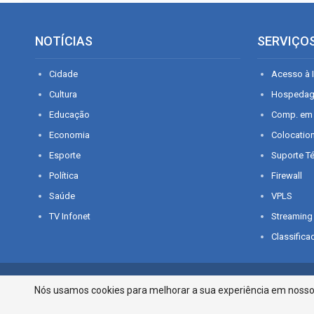
NOTÍCIAS
SERVIÇO
Cidade
Acesso à I
Cultura
Hospeda
Educação
Comp. em
Economia
Colocatio
Esporte
Suporte T
Política
Firewall
Saúde
VPLS
TV Infonet
Streaming
Classifica
© 2026 - O que é notícia em Sergipe. Todos os direitos reservados.
Nós usamos cookies para melhorar a sua experiência em nosso p