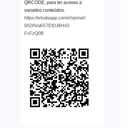
QRCODE, para ter acesso a
variados conteúdos.
https://whatsapp.com/channel/
0029Va6S7EtDJ6H43
FcFzQ0B