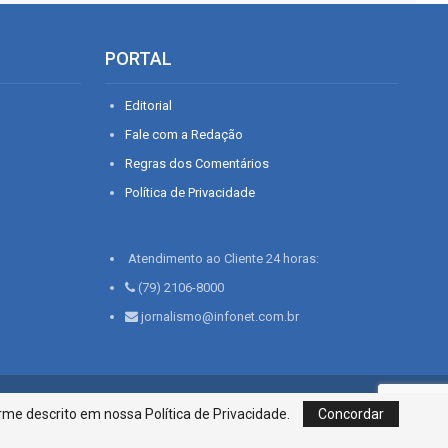
PORTAL
Editorial
Fale com a Redação
Regras dos Comentários
Política de Privacidade
Atendimento ao Cliente 24 horas:
(79) 2106-8000
jornalismo@infonet.com.br
76, Bairro São José | Aracaju-SE, CEP 49015-030, Fone: 79.2106.8000 - CI
me descrito em nossa Política de Privacidade.
Concordar
Centro de Informações LTDA