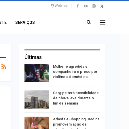
Webmail
NTE
SERVIÇOS
Últimas
 concerto
Mulher é agredida e
sferas”
companheiro é preso por
violência doméstica
ositivos
Sergipe terá possibilidade
ra abuso
de chuva leve durante o
fim de semana
ntário
Adasfa e Shopping Jardins
treias da
promovem ação de