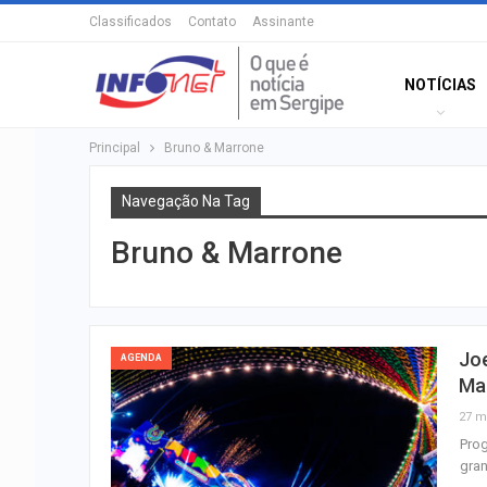
Classificados
Contato
Assinante
NOTÍCIAS
Principal
Bruno & Marrone
Navegação Na Tag
Bruno & Marrone
Joe
AGENDA
Ma
27 m
Pro
gran