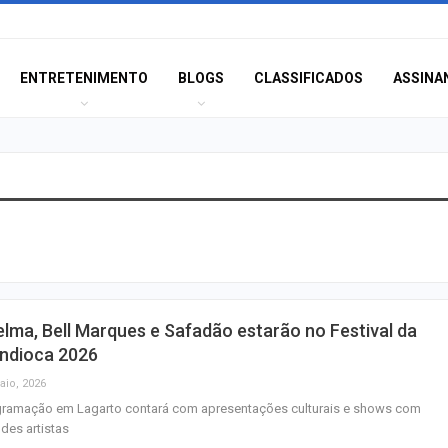
ENTRETENIMENTO
BLOGS
CLASSIFICADOS
ASSINA
Orsse apresenta
“Harmonia das E
no…
PF apreende disp
lma, Bell Marques e Safadão estarão no Festival da
eletrônicos cont
ndioca 2026
sexual…
aio, 2026
gramação em Lagarto contará com apresentações culturais e shows com
Terror e docume
des artistas
estão entre as es