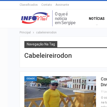
Classificados
Contato
Assinante
NOTÍCIAS
Principal
cabeleireirodon
Navegação Na Tag
Cabeleireirodon
Co
CIDADE
Div
11 ju
O co
na t