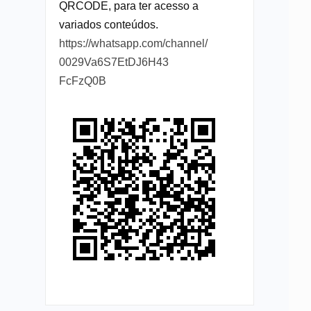
QRCODE, para ter acesso a
variados conteúdos.
https://whatsapp.com/channel/
0029Va6S7EtDJ6H43
FcFzQ0B