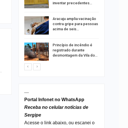
ia dos…
inventar precedentes…
traz a
Aracaju amplia vacinação
contra gripe para pessoas
acima de seis…
rca de 104
Princípio de incêndio é
oas
registrado durante
rar…
desmontagem da Vila do…
o…
----
Portal Infonet no WhatsApp
Receba no celular notícias de
Sergipe
Acesse o link abaixo, ou escanei o