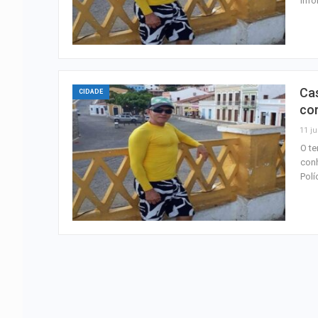
Info
Cas
CIDADE
co
11 ju
O te
conh
Polí