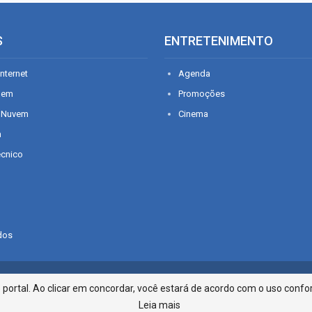
S
ENTRETENIMENTO
nternet
Agenda
gem
Promoções
 Nuvem
Cinema
n
écnico
dos
Infonet - Rua Monsenhor Silveira 2
ortal. Ao clicar em concordar, você estará de acordo com o uso confor
Leia mais