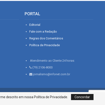
PORTAL
Editorial
Fale com a Redação
Regras dos Comentários
Política de Privacidade
Atendimento ao Cliente 24 horas:
(79) 2106-8000
jornalismo@infonet.com.br
76, Bairro São José | Aracaju-SE, CEP 49015-030, Fone: 79.2106.8000 - CI
me descrito em nossa Política de Privacidade.
Concordar
Centro de Informações LTDA