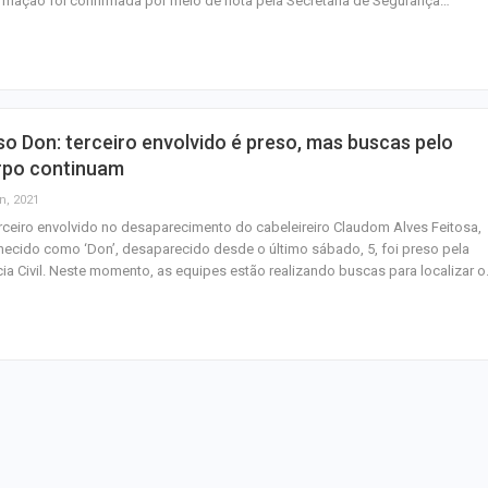
rmação foi confirmada por meio de nota pela Secretaria de Segurança…
homenagem ao D
Maurício Manieri 
Aracaju a turnê
Inesquecível
o Don: terceiro envolvido é preso, mas buscas pelo
Dia dos Pais: ce
rpo continuam
milhões de pess
n, 2021
pretendem comp
rceiro envolvido no desaparecimento do cabeleireiro Claudom Alves Feitosa,
ecido como ‘Don’, desaparecido desde o último sábado, 5, foi preso pela
cia Civil. Neste momento, as equipes estão realizando buscas para localizar 