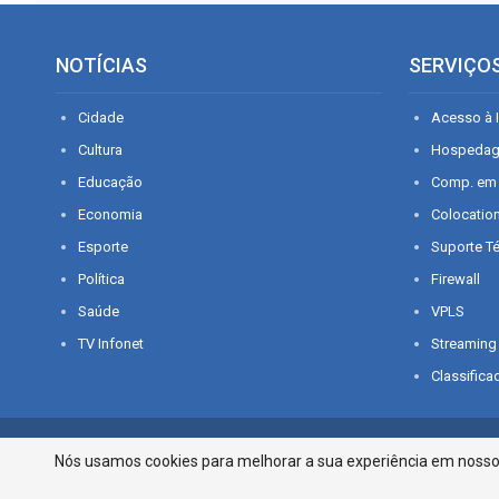
NOTÍCIAS
SERVIÇO
Cidade
Acesso à I
Cultura
Hospeda
Educação
Comp. em
Economia
Colocatio
Esporte
Suporte T
Política
Firewall
Saúde
VPLS
TV Infonet
Streaming
Classifica
© 2026 - O que é notícia em Sergipe. Todos os direitos reservados.
Nós usamos cookies para melhorar a sua experiência em nosso p