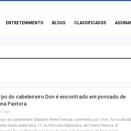
ENTRETENIMENTO
BLOGS
CLASSIFICADOS
ASSINA
Polícia Civil inve
acidente que ma
na BR-235 em…
Câmara de Itabai
rpo do cabeleireiro Don é encontrado em povoado de
abre concurso 
ina Pastora
salários de até R$
n, 2021
rpo do cabeleireiro Claudom Alves Feitosa, conhecido por 'Don', foi localiza
Filarmônica de I
arde desta sexta-feira, 11, no Povoado Maniçoba, em Divina Pastora. A
realiza concert