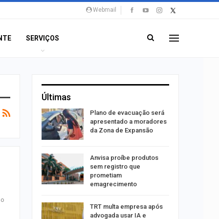
Webmail
NTE
SERVIÇOS
Últimas
stiga
Plano de evacuação será
tou casal
apresentado a moradores
da Zona de Expansão
aninha
Anvisa proíbe produtos
com
sem registro que
 3 mil
prometiam
emagrecimento
do
tabaiana
TRT multa empresa após
o em
advogada usar IA e