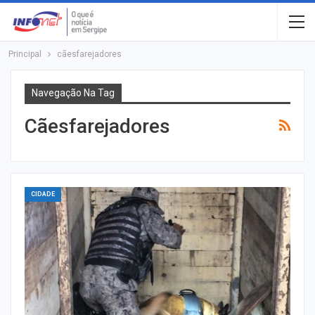
Principal
cãesfarejadores
Navegação Na Tag
Cãesfarejadores
CIDADE