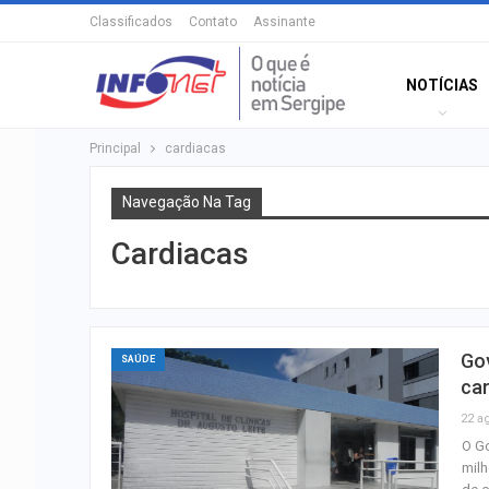
Classificados
Contato
Assinante
NOTÍCIAS
Principal
cardiacas
Navegação Na Tag
Cardiacas
Gov
SAÚDE
car
22 a
O Go
milh