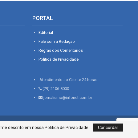
PORTAL
Editorial
Fale com a Redação
Regras dos Comentários
Política de Privacidade
Atendimento ao Cliente 24 horas:
(79) 2106-8000
jornalismo@infonet.com.br
76, Bairro São José | Aracaju-SE, CEP 49015-030, Fone: 79.2106.8000 - CI
me descrito em nossa Política de Privacidade.
Concordar
Centro de Informações LTDA