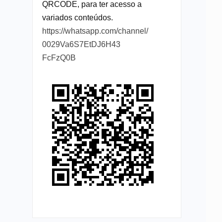
QRCODE, para ter acesso a
variados conteúdos.
https://whatsapp.com/channel/
0029Va6S7EtDJ6H43
FcFzQ0B