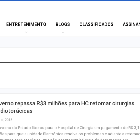
ENTRETENIMENTO
BLOGS
CLASSIFICADOS
ASSINA
Idoso sofre mal 
colide veículo co
poste na Coroa 
Prouni 2026: div
erno repassa R$3 milhões para HC retomar cirurgias
resultado de nov
diotorácicas
chamada para o 
go, 2018
verno do Estado liberou para o Hospital de Cirurgia um pagamento de R$ 3,1
Produção de pet
ões para que a unidade filantrópica resolva os problemas e adiante a retoma
Sergipe aumento