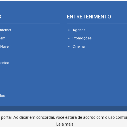
S
ENTRETENIMENTO
nternet
Agenda
gem
Promoções
 Nuvem
Cinema
n
écnico
dos
Infonet - Rua Monsenhor Silveira 2
ortal. Ao clicar em concordar, você estará de acordo com o uso confor
Leia mais