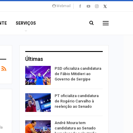
Webmail
NTE
SERVIÇOS
Últimas
súbito e
PSD oficializa candidatura
ntra
de Fábio Mitidieri ao
do…
Governo de Sergipe
ulgado o
PT oficializa candidatura
a
de Rogério Carvalho à
2º…
reeleição ao Senado
róleo em
André Moura tem
da
u 1,7% em
candidatura ao Senado