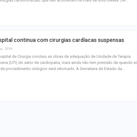
irurgias cardiotorácias, que não acontecem há mais de dois meses. De…
junho
Plataforma GO S
disponibiliza vag
cozinheiro e…
pital continua com cirurgias cardíacas suspensas
Três investigado
go, 2018
tráfico são pres
spital de Cirurgia concluiu as obras de adequação de Unidade de Terapia
Baixo São Franc
nsiva (UTI) do setor de cardiopatia, mais ainda não tem previsão de quando e
 de procedimento cirúrgico será retomado. A Secretaria de Estado da…