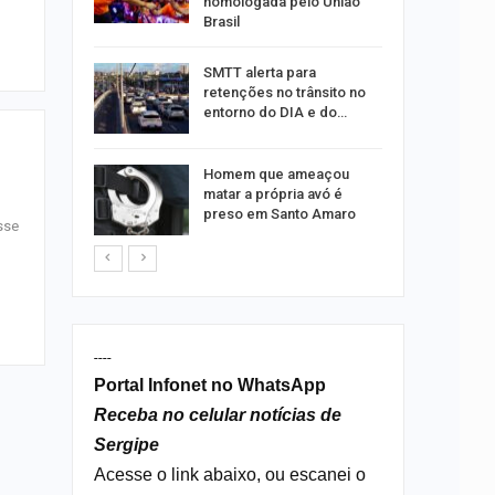
homologada pelo União
Brasil
ergipe
SMTT alerta para
as para
retenções no trânsito no
entorno do DIA e do…
s por
Homem que ameaçou
os no
matar a própria avó é
isco
preso em Santo Amaro
sse
----
Portal Infonet no WhatsApp
Receba no celular notícias de
Sergipe
Acesse o link abaixo, ou escanei o