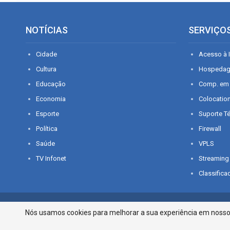
NOTÍCIAS
SERVIÇO
Cidade
Acesso à I
Cultura
Hospeda
Educação
Comp. em
Economia
Colocatio
Esporte
Suporte T
Política
Firewall
Saúde
VPLS
TV Infonet
Streaming
Classifica
© 2026 - O que é notícia em Sergipe. Todos os direitos reservados.
Nós usamos cookies para melhorar a sua experiência em nosso p