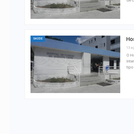
de c
Hos
SAÚDE
13 a
O Ho
Inte
tipo