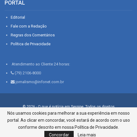
PORTAL
Editorial
Fale com a Redação
Regras dos Comentários
Política de Privacidade
Atendimento ao Cliente 24 horas:
(79) 2106-8000
jornalismo@infonet.com.br
© 2026 - O que é notícia em Sergipe. Todos os direitos
reservados.
Nós usamos cookies para melhorar a sua experiência em nosso
portal. Ao clicar em concordar, você estará de acordo com o uso
Infonet - Rua Monsenhor Silveira 276, Bairro São José |
Aracaju-SE, CEP 49015-030, Fone: 79.2106.8000 - CI Centro de
conforme descrito em nossa Política de Privacidade.
Informações LTDA
Concordar
Leia mais